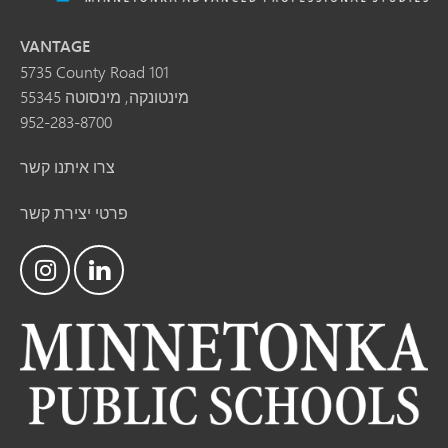
VANTAGE
5735 County Road 101
מינטונקה, מינסוטה 55345
952-283-8700
צרו איתנו קשר
פרטי יצירת קשר