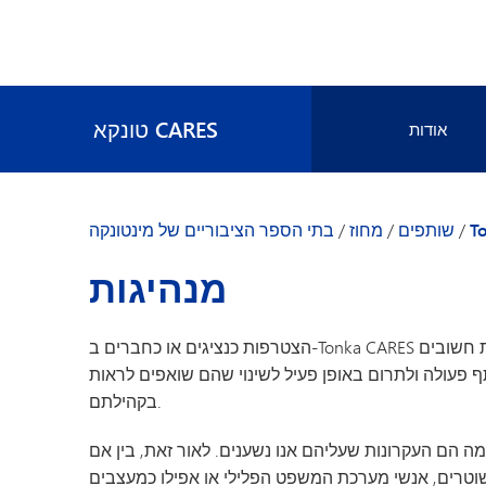
טונקא CARES
אודות
הקואליציה שלנו
T
/
שותפים
/
מחוז
/
בתי הספר הציבוריים של מינטונקה
מנהיגות
הצטרפות כנציגים או כחברים ב-Tonka CARES מאפשרת לתלמידים לרכוש כישורי מנהיגות חשובים. Tonka CARES
פעולה ולתרום באופן פעיל לשינוי שהם שואפים לראות
בקהילתם.
ה הם העקרונות שעליהם אנו נשענים. לאור זאת, בין אם
, שוטרים, אנשי מערכת המשפט הפלילי או אפילו כמעצבים