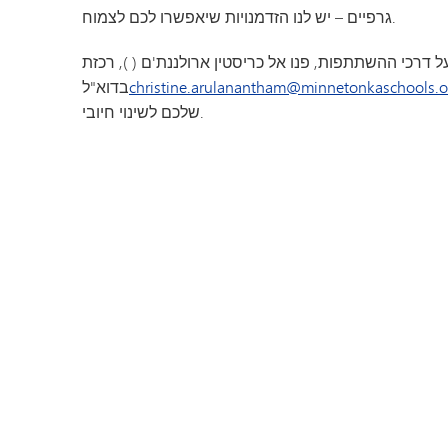
גרפיים – יש לנו הזדמנויות שיאפשרו לכם לצמוח.
ל דרכי ההשתתפות, פנו אל כריסטין ארולננת'ם (
christine.arulanantham@minnetonkaschools.o
בדוא"ל
שלכם לשינוי חיובי.