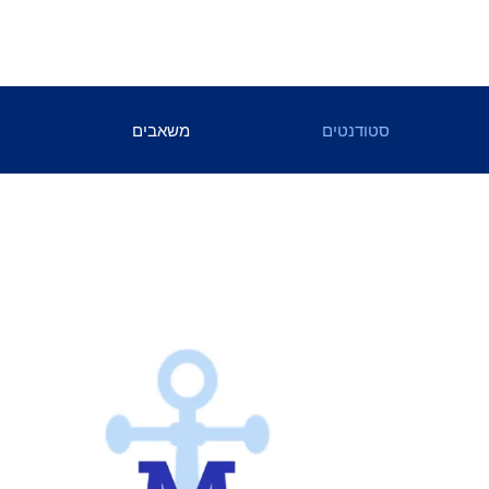
סטודנטים
משאבים
ה
מנהיגות
בריאות
כנס CADCA
בר
מתנדב
הור
משאבים לבני נוער
לאכול. לדבר. ליצור קשרים!