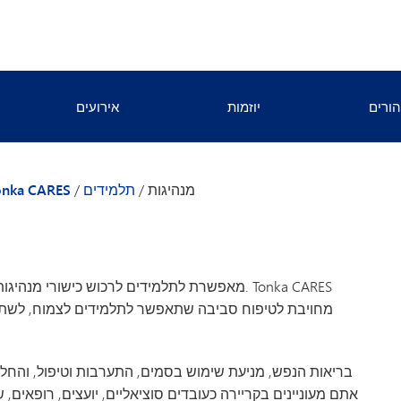
ורים
יוזמות
אירועים
 התנהגותית
אלכוהול
יאות כימית
מריחואנה
לוח הזמנים של מפגשי Tonka CARES
מנהיגות
/
תלמידים
/
onka CARES
ות קהילתית
אופיואידים
ועדות המשנה של Tonka CARES
טבק, אידוי וסיגריות אלקטרוניות
בריאות הנפש בקרב בני נוער
מחויבת לטיפוח סביבה שתאפשר לתלמידים לצמוח, לשתף 
בריאות הנפש, מניעת שימוש בסמים, התערבות וטיפול, והחלמ
אתם מעוניינים בקריירה כעובדים סוציאליים, יועצים, רופאים