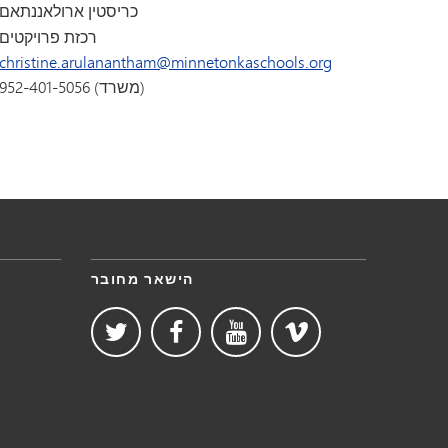
כריסטין ארולאננתאם
רכזת פרויקטים
christine.arulanantham@minnetonkaschools.org
952-401-5056 (משרד)
הישאר מחובר