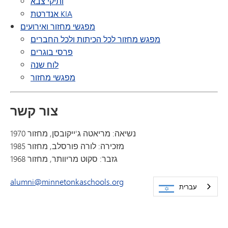
ותיקי צבא
אנדרטת KIA
מפגשי מחזור ואירועים
מפגש מחזור לכל הכיתות ולכל החברים
פרסי בוגרים
לוח שנה
מפגשי מחזור
צור קשר
נשיאה: מריאטה ג'ייקובסן, מחזור 1970
מזכירה: לורה פורסלב, מחזור 1985
גזבר: סקוט מריוותר, מחזור 1968
alumni@minnetonkaschools.org
עברית
אגודת בוגרי מינטונקה
ת.ד. 103