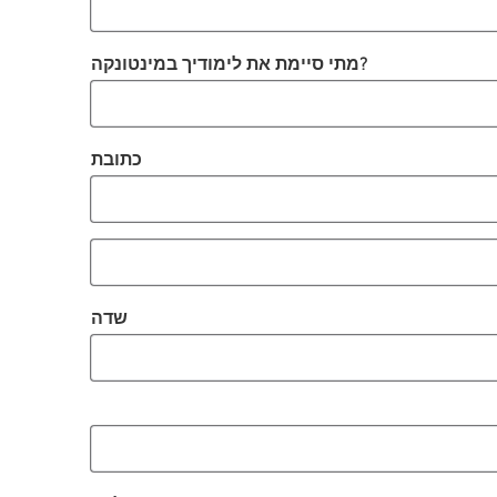
*חובה
מתי סיימת את לימודיך במינטונקה?
*חובה
כתובת
עיר*חובה
חובה*
שדה
מיקוד*חובה