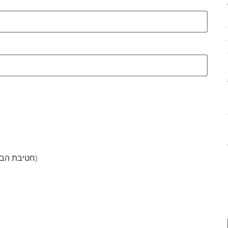
סמן
חטיבת הביניים מינטונקה איסט (חטיבת הביניים איסט/דיפ הייבן)