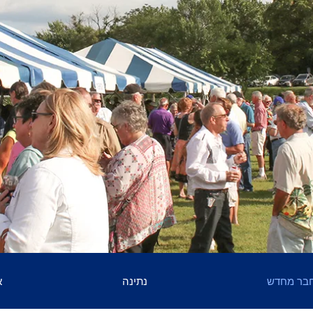
בר מחדש
נתינה
א