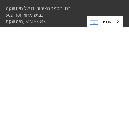
בתי הספר הציבוריים של מינטונקה
5621 כביש מחוזי 101
55345
MN
מינטונקה,
עברית
952-401-5000
משאבים
קריירה
שתפו סיפור
בקשות לעדכון האתר
צרו איתנו קשר
מפת האתר
הישאר מחובר