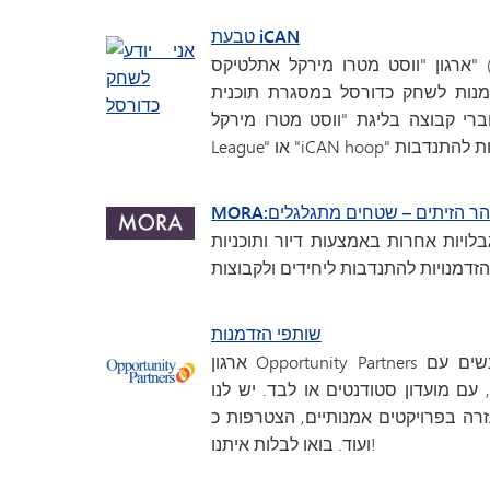
טבעת iCAN
ארגון "ווסט מטרו מירקל אתלטיקס" (West Metro Miracle Athletics) מעניק לילדים עם קשיים
ק כדורסל במסגרת תוכנית "iCAN hoop" ולשחק בייסבול
קבוצה בליגת "ווסט מטרו מירקל" (West Metro Miracle League). חפשו תחת "Miracle
הר הזיתים – שטחים מתגלגלים
MORA:
לויות אחרות באמצעות דיור ותוכניות
שותפי הזדמנות
ארגון Opportunity Partners מספק תמיכה חברתית, קהילתית, תעסוקתית וביתית לאנשים עם
עם מועדון סטודנטים או לבד. יש לנו
טים אמנותיים, הצטרפות כ"OP Pal", התמחות לסטודנטים
ועוד. בואו לבלות איתנו!