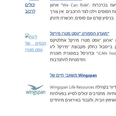
ארגון "We Can Ride", שנוסד בשנת 1982, מציע רכיבה טיפולית על סוסים ונסיעה בכרכרות
 הסוסים וילכו לצד הרוכבים. אין צורך
בניסיון קודם עם סוסים; הכשרה תינתן.
מועדון הספורט "ווסט מטרו מירקל"
ארגון "ווסט מטרו מירקל אתלטיקס" (West Metro Miracle Athletics) מעניק לילדים עם קשיים
ל כחלק מקבוצת "מירקל ליג" (Miracle League)
וכדורסל במסגרת תוכנית "iCAN hoop". חפשו תחת "מירקל ליג" או "iCAN hoop" כדי למצוא
הזדמנויות להתנדבות
משאבי חיים של Wingspan
Wingspan Life Resources הוא ארגון ללא כוונת רווח המציע שירותי טיפול במסגרת דיור בקהילה
יות. מתנדבים יכולים לסייע בפעילויות