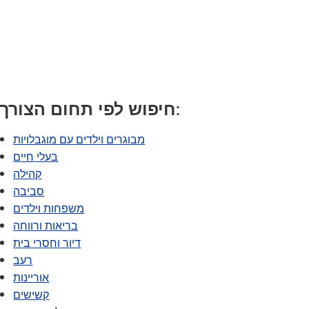
תוכנית המעבר של SAIL
Tonka Online (תוספת)
מדריך לרווחה
TAGE
שפות הע
חיפוש לפי תחום הצורך:
מבוגרים וילדים עם מוגבלויות
בעלי חיים
קהילה
סביבה
משפחות וילדים
בריאות ורווחה
דיור וחסרי בית
רעב
אוריינות
קשישים