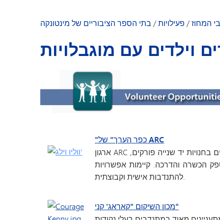
גן הילדים מינטונקה
י המחוז
/
פעילויות
/
בתי הספר הציבוריים של מינטונקה
ם וילדים עם מוגבלויות
"כפר הערך" של ARC
ארגון ARC תומך באנשים עם מוגבלויות שכליות והתפתחותיות. מתנדבים בחנויות יד שנייה פורקים,
פק הכשרה והדרכה. קיימות אפשרויות
להתנדבות אישית וקבוצתית.
מכון השיקום "קאראג' קני"
תעניינים מאוד במתנדבים בעלי נקודות