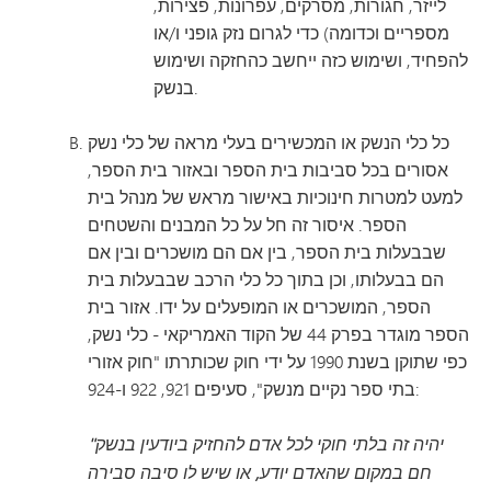
לייזר, חגורות, מסרקים, עפרונות, פצירות,
מספריים וכדומה) כדי לגרום נזק גופני ו/או
להפחיד, ושימוש כזה ייחשב כהחזקה ושימוש
בנשק.
כל כלי הנשק או המכשירים בעלי מראה של כלי נשק
אסורים בכל סביבות בית הספר ובאזור בית הספר,
למעט למטרות חינוכיות באישור מראש של מנהל בית
הספר. איסור זה חל על כל המבנים והשטחים
שבבעלות בית הספר, בין אם הם מושכרים ובין אם
הם בבעלותו, וכן בתוך כל כלי הרכב שבבעלות בית
הספר, המושכרים או המופעלים על ידו. אזור בית
הספר מוגדר בפרק 44 של הקוד האמריקאי - כלי נשק,
כפי שתוקן בשנת 1990 על ידי חוק שכותרתו "חוק אזורי
בתי ספר נקיים מנשק", סעיפים 921, 922 ו-924:
"יהיה זה בלתי חוקי לכל אדם להחזיק ביודעין בנשק
חם במקום שהאדם יודע, או שיש לו סיבה סבירה