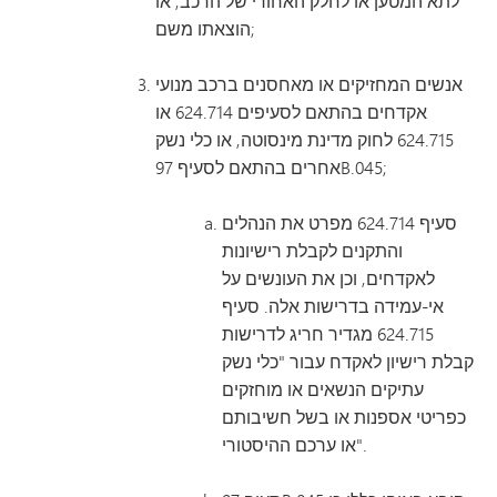
לתא המטען או לחלק האחורי של הרכב, או
הוצאתו משם;
אנשים המחזיקים או מאחסנים ברכב מנועי
אקדחים בהתאם לסעיפים 624.714 או
624.715 לחוק מדינת מינסוטה, או כלי נשק
אחרים בהתאם לסעיף 97B.045;
סעיף 624.714 מפרט את הנהלים
והתקנים לקבלת רישיונות
לאקדחים, וכן את העונשים על
אי-עמידה בדרישות אלה. סעיף
624.715 מגדיר חריג לדרישות
קבלת רישיון לאקדח עבור "כלי נשק
עתיקים הנשאים או מוחזקים
כפריטי אספנות או בשל חשיבותם
או ערכם ההיסטורי".