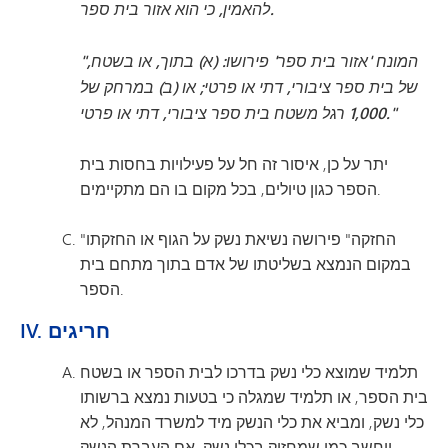
להאמין, כי הוא אזור בית ספר.
"המונח 'אזור בית ספר' פירושו: (א) בתוך, או בשטח,
של בית ספר ציבורי, דתי או פרטי; או (ב) במרחק של
1,000 רגל משטח בית ספר ציבורי, דתי או פרטי."
יתר על כן, איסור זה חל על פעילויות בחסות בית
הספר כגון טיולים, בכל מקום בו הם מתקיימים.
"החזקה" פירושה נשיאת נשק על הגוף או החזקתו
במקום הנמצא בשליטתו של אדם בתוך מתחם בית
הספר.
IV. חריגים
תלמיד שמוצא כלי נשק בדרכו לבית הספר או בשטח
בית הספר, או תלמיד שמגלה כי בטעות נמצא ברשותו
כלי נשק, ומביא את כלי הנשק מיד למשרד המנהל, לא
ייחשב כמי שמחזיק בכלי נשק. אם העברת הנשק