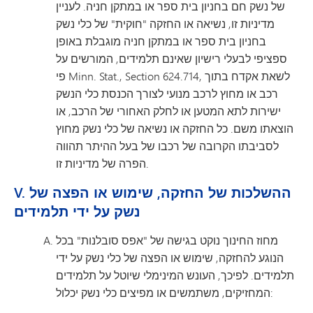
של נשק חם בחניון בית ספר או במתקן חניה. לעניין
מדיניות זו, נשיאה או החזקה "חוקית" של כלי נשק
בחניון בית ספר או במתקן חניה מוגבלת באופן
ספציפי לבעלי רישיון שאינם תלמידים, המורשים על
פי Minn. Stat., Section 624.714, לשאת אקדח בתוך
רכב או מחוץ לרכב מנועי לצורך הכנסת כלי הנשק
ישירות לתא המטען או לחלק האחורי של הרכב, או
הוצאתו משם. כל החזקה או נשיאה של כלי נשק מחוץ
לסביבתו הקרובה של רכבו של בעל ההיתר תהווה
הפרה של מדיניות זו.
V. ההשלכות של החזקה, שימוש או הפצה של
נשק על ידי תלמידים
מחוז החינוך נוקט בגישה של "אפס סובלנות" בכל
הנוגע להחזקה, שימוש או הפצה של כלי נשק על ידי
תלמידים. לפיכך, העונש המינימלי שיוטל על תלמידים
המחזיקים, משתמשים או מפיצים כלי נשק יכלול: