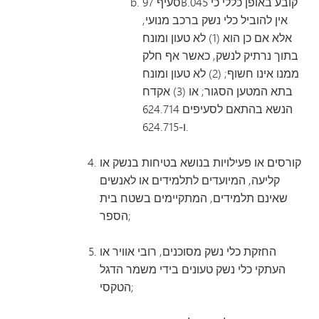
סעיף 97B.045 קובע באופן כללי כי
אין להוביל כלי נשק ברכב מנועי,
אלא אם כן הוא (1) לא טעון ומונח
בתוך נרתיק לנשק, כאשר אף חלק
ממנו אינו חשוף; (2) לא טעון ומונח
בתא המטען הסגור; או (3) אקדח
הנשא בהתאם לסעיפים 624.714
ו-624.715.
קורסים או פעילויות בנושא בטיחות בנשק או
קליעה, המיועדים לתלמידים או לאנשים
שאינם תלמידים, המתקיימים בשטח בית
הספר;
החזקת כלי נשק מסוכנים, רובי אוויר או
העתקי כלי נשק טעונים בידי משמר הדגל
הטקסי;