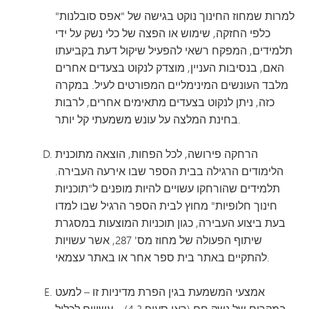
למרות שמחוז החינוך נוקט בגישה של "אפס סובלנות"
כלפי החזקה, שימוש או הפצה של כלי נשק על ידי
תלמידים, המפקח רשאי להפעיל שיקול דעת בקביעתו
האם, בנסיבות העניין, מוצדק לנקוט בצעדים אחרים
מלבד העונשים המינימליים המפורטים לעיל. במקרה
כזה, ניתן לנקוט בצעדים מתאימים אחרים, לרבות
בחינת המלצה על עונש משמעתי קל יותר.
הרחקה פירושה, לכל הפחות, הוצאה מתוכנית
הלימודים הרגילה בבית הספר שבו אירעה העבירה.
תלמידים שהורחקו עשויים להיות מופנים ל"תוכניות
חינוך חלופיות" מחוץ לבית הספר הרגיל שבו למדו
בעת ביצוע העבירה, כגון תוכניות המוצעות במסגרת
שיתוף הפעולה של מחוז מס' 287, אשר עשויות
להתקיים באתר בית ספר אחר או באתר עצמאי.
אמצעי המשמעת בגין הפרת מדיניות זו – למעט
במקרים של נשק חם (ראו סעיף 4.3) – עשויים לכלול