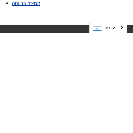
תמיכה ברווחה
עברית
בואו לבקר אותנו
בתי הספר הציבוריים של מינטונקה
5621 כביש מחוזי 101
55345
MN
מינטונקה,
952-401-5000
משאבים