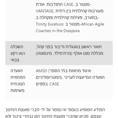
התנדבות: ועדת CASE, מנטור ב-
VANTAGE, מעורבות קהילתית בין-דתית
במערב, פעילות קהילתית ומקהלה ב-
Trinity Excelsior, מנטור ב-African Agile
Coaches in the Diaspora
תואר ראשון באנגלית ודיבור בפני קהל,
השכלה
מכללת סנט אולף (נורת'פילד, מינסוטה)
ו/או רקע
צבאי
AMSD (איגוד מחוזות בתי הספר
הוועדה
המטרופוליניים), הוועדה המייעצת לענייני
המחוזית
כספים, CASE
הנוכחית
משימות
המידע המופיע בעמוד זה נמסר על ידי חברי מועצת החינוך
עצמם. מכיוון שחברי מועצת החינוך הם נבחרי ציבור ולא