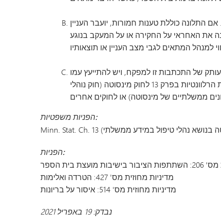
גן הילדים מינטונקה
ם התלונה כוללת טענות חמורות, יועבר העניין
מנה את האחראי על החקירה או על המעקב בנוגע
עותק של התכתבות זו למפקח, ויש להתייעץ עמו
מראש לפני מתן התשובה בכתב, ככל שהדבר נדרש. התשובה למתלונן תהיה עקבית עם זכויותיהם של אחרים בהתאם להוראות הרלוונטיות בפרק 13 לחוק מינסוטה (חוק נוהלי
הפניות משפטיות:
הפניות:
ת מועצת בית הספר
מדיניות מחוזית מס' 427: הטרדה ואלימות
מדיניות מחוזית מס' 514: איסור על בריונות
נבדק: 19 באפריל 2021