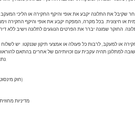
VAN
חר שקיבל את התלונה יקבע את אופי והיקף החקירה או הליכי המעקב. א
ולם
מית או חיצונית. בכל מקרה, המפקח יקבע את אופי והיקף החקירה וי
רה או למעקב, לרבות כל פעולה או אמצעי תיקון שננקטו. יש לשלוח 
נתונים ממשלתיים של מינסוטה) או לחוקים אחרים.
Minn. Stat. Ch. 13 (חוק מינסוטה בנושא נהלי טיפול במידע ממשלתי)
מדיניות מחוזית מס' 206: השתתפות הציבור בישיבו