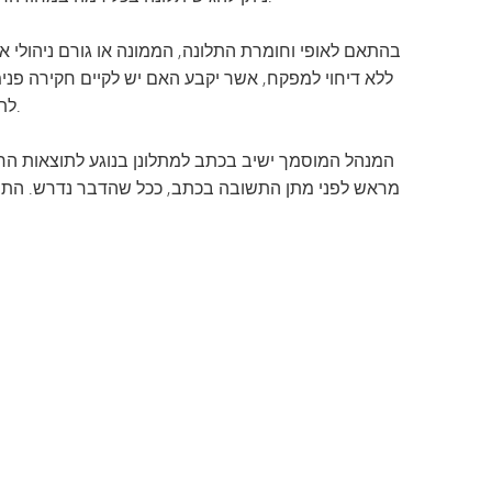
תוכנית המעבר של SAIL
Tonka Online (תוספת)
מדריך לרווחה
TAGE
בהתאם לאופי וחומרת התלונה, הממונה או גורם ניהולי א
שפות הע
ללא דיחוי למפקח, אשר יקבע האם יש לקיים חקירה פני
לתלונה. החוקר שמונה יברר את הפרטים הנוגעים לתלונה וישיב ללא דיחוי למנהל המתאים לגבי מצב העניין או תוצאותיו.
המנהל המוסמך ישיב בכתב למתלונן בנוגע לתוצאות החקי