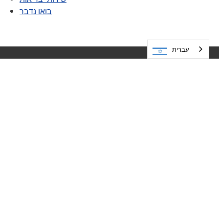
בואו נדבר
עברית
בואו לבקר אותנו
בתי הספר הציבוריים של מינטונקה
5621 כביש מחוזי 101
55345
MN
מינטונקה,
952-401-5000
משאבים