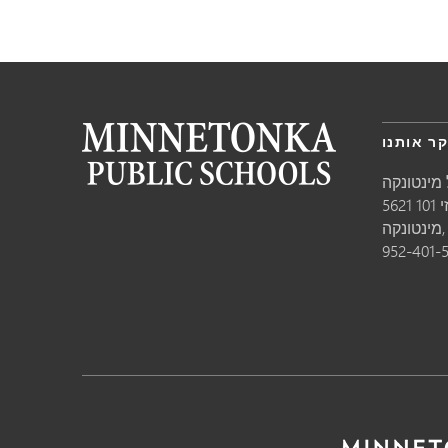
ר אותנו
מינטונקה
10
טונקה,
952-401-