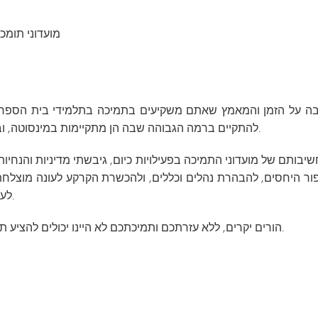
Athletics Cheat Sheet
VA
מועדוני תומכ
ולם
בה על הזמן והמאמץ שאתם משקיעים בתמיכה בתלמידי בית הספר התיכ
להתקיים ברמה הגבוהה שבה הן מתקיימות במינסוטה, ובמיוחד במינטונקה, לולא התמיכה העצומה שאנו מקבלים.
בותם של מועדוני התמיכה בפעילויות כיום, גיבשתי מדיניות והנחיות 
פור היחסים, להבהרת נהלים וכללים, ולהכשרת הקרקע לעונה מוצלח
לעיין בה מדי שנה ולהיעזר בה בכל פעם שמתעוררות סוגיות.
הורים יקרים, ללא עזרתכם ותמיכתכם לא היינו יכולים להציע תוכניות פעילות איכותיות לכל תלמידי מינטונקה. תודה רבה.