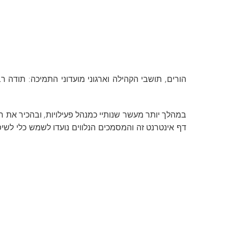
תוכנית המעבר של SAIL
Tonka Online (תוספת)
חדשות ספורט
מדריך לרווחה
NTAGE
שפות הע
הורים, תושבי הקהילה וארגוני מועדוני התמיכה: תודה ר
במהלך יותר מעשר שנותיי כמנהל פעילויות, ובהכיר את חשי
דף אינטרנט זה והמסמכים הנלווים נועדו לשמש כלי לשי