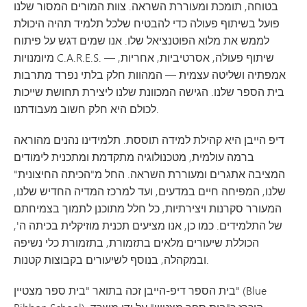
בטוחה, תומכת ומעוררת השראה. צוות המורים המסור שלנו
פועל בשיתוף פעולה כדי להבטיח שלכל תלמיד תהיה היכולת
לממש את מלוא הפוטנציאל שלו. אנו שמים דגש על פיתוח
מיומנויות C.A.R.E.S. — שיתוף פעולה, אסרטיביות, אחריות,
אמפתיה ושליטה עצמית — המהוות חלק בלתי נפרד מתרבות
בית הספר שלנו. הגישה המכוונת שלנו ליצירת תחושת שייכות
לכולם היא חלק חשוב מעבודתנו.
דיפ הייבן היא קהילת למידה תוססת. תלמידינו נהנים מהוראה
ברמה עולמית, מטכנולוגיה מתקדמת ומתכנית לימודים
המציבה אתגרים ומעוררת השראה. החל מ"הכיתה החיצונית"
שלנו, המפיחה חיים במדעים, ועד למרכז המדיה החדיש שלנו,
המעורר סקרנות ויצירתיות, כל חלל מתוכנן לתמוך בצמיחתם
של התלמידים. כמו כן, אנו מציעים תכנית מוזיקלית בכיתה ה',
הכוללת שיעורים מלאים בתזמורת, בתזמורת כלי נשיפה
ובמקהלה, בנוסף לשיעורים בקבוצות קטנות.
בית הספר דיפ-הייבן זכה בתואר "בית ספר מצטיין" (Blue