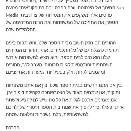
Ribbon School), הוכרז כ"בית ספר מצטיין" על ידי משרד
החינוך של מינסוטה, וזכה בפרס "בחירת הקוראים" מטעם Sun
Media. פרסים אלה משקפים את המסירות של צוות בית
הספר, את התמיכה של המשפחות ואת הרוח המדהימה של
התלמידים שלנו.
ההורים הם חלק חשוב מבית הספר שלנו, והשותפות בינינו
תורמת להצלחתם של כל התלמידים. ארגון ההורים המדהים
שלנו הוא נכס לבית הספר, והוא מציע למשפחות אירועי
השתתפות והזדמנויות לגיוס תרומות. מעבר לכך, ההורים
מוזמנים לקחת חלק בפעילויות המעוררות את עניינם!
בין אם אתם חדשים בבית הספר שלנו ובין אם אתם משפחות
ותיקות, אנו שמחים מאוד על הצטרפותכם לקהילת דיפ הייבן.
אנו מזמינים אתכם לגלות את כל מה שיש לנו להציע ולשתף
איתנו פעולה כדי להפוך את שנות בית הספר היסודי של ילדיכם
למשמעותיות, בלתי נשכחות ומלאות שמחה.
בברכה,