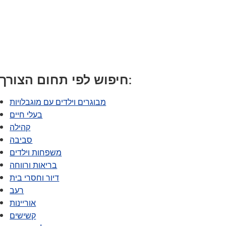
תוכנית המעבר של SAIL
Tonka Online (תוספת)
מדריך לרווחה
TAGE
שפות הע
חיפוש לפי תחום הצורך:
מבוגרים וילדים עם מוגבלויות
בעלי חיים
קהילה
סביבה
משפחות וילדים
בריאות ורווחה
דיור וחסרי בית
רעב
אוריינות
קשישים