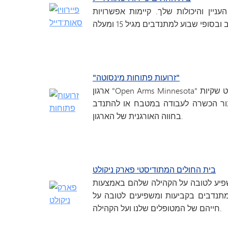
יין והיכולות שלך. קיימות אפשרויות
"זרועות פתוחות מינסוטה"
ארגון "Open Arms Minnesota" מספק ארוחות עד הבית לאנשים חולים בקהילה. תוכלו לקשט שקיות
עבור הכשרה לעבודה במטבח או להתנדב
בחווה האורגנית של הארגון.
בית החולים המתודיסטי פארק ניקולט
שפיע לטובה על הקהילה שלהם באמצעות
יות התנדבות. יותר מ-70 בני נוער, בגילאי 15 עד 18, מתנדבים בקביעות ומשפיעים לטובה על
חייהם של המטופלים שלנו ועל הקהילה.