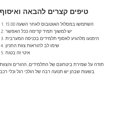
תוכנית המעבר של SAIL
Tonka Online (תוספת)
מבחנים והערכות
מדריך לרווחה
NTAGE
טיפים קצרים להבאה ואיסוף
שפות הע
השתמשו במסלול האוטובוס לאחר השעה 15:00
יש למשוך תמיד קדימה ככל האפשר
הימנעו מלהגיע לאסוף תלמידים בכניסה המערבית
שימו לב להוראות צוות החניון
איטי זה בטוח
תודה על שמירת ביטחונם של התלמידים, ההורים והצוות
בשעות שבהן יש תנועה רבה של הולכי רגל וכלי רכב.