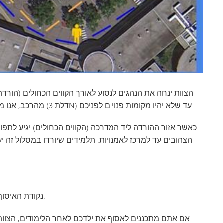
הצוות ינחה את הנהגים לנסוע לאורך הקווים הכחולים (הור
מהרכב, אנו מבקשים מכם להמשיך לנסוע קדימה לכיוון מרכז האמנויות (דלת 3N) עד שלא יהיו מקומות פנויים לפניכם.
כאשר אזור ההורדה ליד המדרכה (הקווים הכחולים) יגיע לתפו
הצהובים עד למרכז לאמנויות. תלמידים שיורדו במסלול זה י
נקודת האיסוף העיקרית שלנו היא הכניסה הראשית לבית הספר התיכון.
אם אתם מתכננים לאסוף את ילדכם לאחר הלימודים, הצוות י