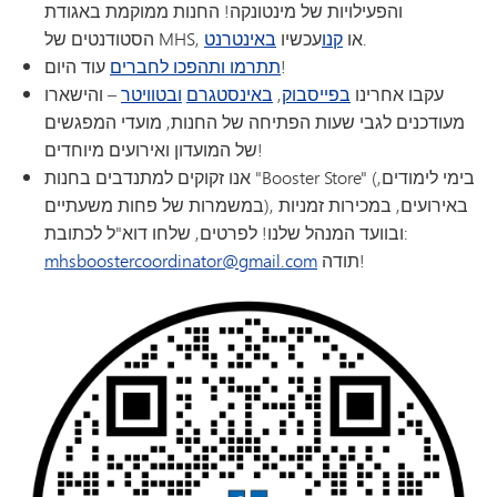
והפעילויות של מינטונקה! החנות ממוקמת באגודת
.
הסטודנטים של MHS, או
קנו
עכשיו
באינטרנט
עוד היום!
תתרמו ותהפכו לחברים
עקבו אחרינו
בפייסבוק
,
באינסטגרם
ובטוויטר
– והישארו
מעודכנים לגבי שעות הפתיחה של החנות, מועדי המפגשים
של המועדון ואירועים מיוחדים!
אנו זקוקים למתנדבים בחנות "Booster Store" (בימי לימודים,
במשמרות של פחות משעתיים), באירועים, במכירות זמניות
ובוועד המנהל שלנו! לפרטים, שלחו דוא"ל לכתובת:
תודה!
mhsboostercoordinator@gmail.com