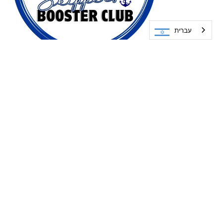
עברית
למידע נוסף
הצטרפו למועדון ותתרמו עוד היום!
חברי הדירקטוריון
שאלות נפוצות
תשלומי רווחים
תאריכי הישיבות
רשימת חברים/תורמים
קנו בחנות Booster
מועדון ה-250 דולר
ההיסטוריה שלנו
הזדמנויות להתנדבות