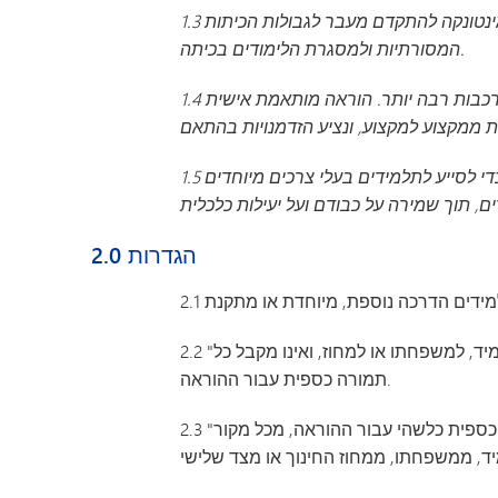
1.3 במטרה להסיר את המחסומים המלאכותיים העומדים בדרכם של תלמידינו ברכישת ידע ומיומנויות, יועודדו ויתמכו בתלמידי מינטונקה להתקדם מעבר לגבולות הכיתות
גן הילדים מינטונקה
המסורתיות ולמסגרת הלימודים בכיתה.
1.4 ברגע שהתלמידים יוכיחו שליטה בתחום לימודי מסוים, הם יוכלו לחקור מסלולי למידה מואצים הדורשים ידע מעמיק יותר ומורכבות רבה יותר. הוראה מותאמת אישית
1.5 המחוז יזהה צרכים לימודיים מיוחדים ויגיב אליהם בהקדם האפשרי. אנו נספק תוכנית לימודים מותאמת אישית וצוות תומך כדי לסייע לתלמידים בעלי צרכים מיוחדים
הגדרות
2.0
2.2 "מורה מתנדב" פירושו מורה או עובד אחר המעניק שיעורים נוספים, מיוחדים או שיעורי השלמה לתלמידים, ללא עלות לתלמיד, למשפחתו או למחוז, ואינו מקבל כל
תמורה כספית עבור ההוראה.
2.3 "מורה בתשלום" פירושו מורה או עובד אחר המעניק לתלמידים שיעורים נוספים, מיוחדים או שיעורי השלמה, ומקבל תמורה כספית כלשהי עבור ההוראה, מכל מקור