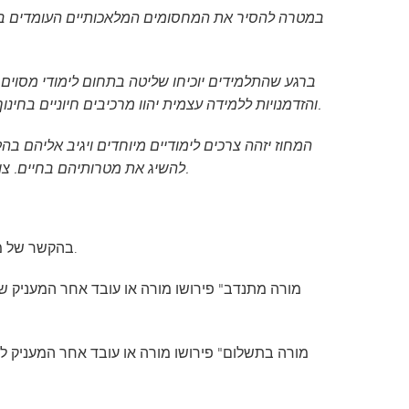
תוכנית המעבר של SAIL
Tonka Online (תוספת)
מדריך לרווחה
TAGE
שפות הע
והזדמנויות ללמידה עצמית יהוו מרכיבים חיוניים בחינוך במינטונקה. אנו נכיר בכך שיכולותיהם של התלמידים עשויות להשתנות ממקצוע למקצוע, ונציע הזדמנויות בהתאם.
להשיג את מטרותיהם בחיים. צוותנו יפעל ללא הרף כדי למצוא דרכים חדשות לענות על צורכי התלמידים, תוך שמירה על כבודם ועל יעילות כלכלית.
2.1 בהקשר של מדיניות זו, המונח "מורה" מתייחס למדריך או לעובד אחר המעניק לתלמידים הדרכה נוספת, מיוחדת או מתקנת.