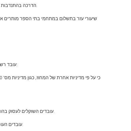
5.1 הדרכה בהתנדבות מותרת בבתי הספר תחת פיקוחו של מנהל בית הספר, והמתנדבים חייבים לעמוד בדרישות הכשירות הקבועות.
6.1 עובד רשאי להעניק שיעורים פרטיים בתשלום, אשר בנסיבות אחרות לא היו מתקבלים על פי מדיניות זו, בנסיבות הבאות:
6.2 עובדים השוקלים לעסוק בהוראה פרטית בתשלום ומצפים ללמד תלמידים במחוז החינוך, מומלץ שיגלו את כוונותיהם מראש לממונה עליהם.
6.3 עובדים העוסקים בהוראה פרטית בתשלום מחויבים לנהוג בהתאם לכל נהלי המחוז, לרבות אלה המוזכרים בהפניות שלהלן.