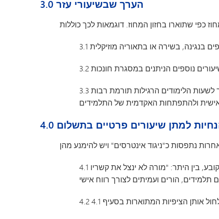
3.0 הערך שבשיעורי עזר
3.3 לפיכך, שיעורי עזר כפעילות הוראה ולמידה תופסים מקום של כבוד במכלול שירותי התלמידים. הרחבת הלמידה אל מעבר לשעות הלימודים הרגילות תורמת רבות
4 הנחיות למתן שיעורים פרטיים בתשלום
4.1 בעת הפעלת שיקול דעת מקצועי, על המורים לפעול בהתאם למדיניות מחוז בית הספר ול"קוד האתיקה למורים במינסוטה", הקובע, בין היתר: "מורה לא ינצל את קשריו