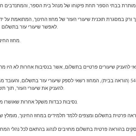
לאפשר שיעורי עזר בתשלום במתחמי בתי הספר אלא במסגרת תוכנית זו.
5.3 מחוז החינוך יגבש נהלים ליישום סעיף זה במדיניות.
להעניק את שיעורי העזר, תוך תשלום תוספת שכר לעובד מטעם המחוז.
6.12 נסיבות כבדות משקל אחרות שאושרו מראש ובכתב על ידי הנהלת המחוז.