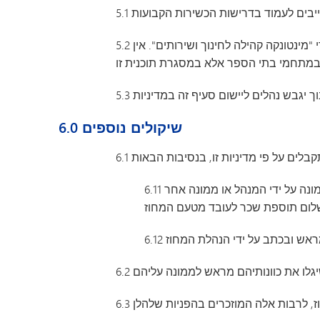
5.2 שיעורי עזר בתשלום במתחמי בתי הספר מותרים אך ורק במסגרת תוכנית שיעורי העזר של מחוז החינוך, המתואמת על ידי "מינטונקה קהילה לחינוך ושירותים". אין
6.0 שיקולים נוספים
6.11 כי על פי מדיניות אחרת של המחוז, כגון מדיניות מס' 540 (הוראה בבית), המחוז רשאי לספק שיעורי עזר בתשלום, והעובד ממונה על ידי המנהל או ממונה אחר