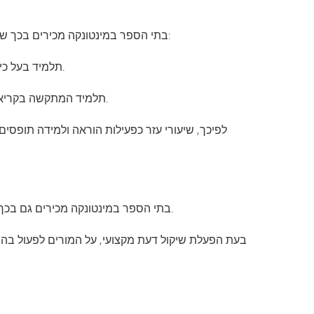
בתי הספר במינטונקה מכירים בכך ששיעורי עזר לתלמידים עשויים לתרום להישגיהם, כהשלמה לציפיות המחוז כפי שתוארו בחזון המחוז. דוגמאות לכך כוללות:
3.1 תלמיד בעל כישרונות מיוחדים, כגון כישרון מוזיקלי, יכול להפיק תועלת משיעורים נוספים בנגינה, בשירה או בתאוריה מוזיקלית.
3.2 תלמיד המתקשה בקריאה, במתמטיקה או במקצוע אחר יכול לעתים קרובות להפיק תועלת משיעורים נוספים הניתנים במסגרת חונכות.
בתי הספר במינטונקה מכירים גם בכך שניתן להעניק סיוע בלימודים בדרכים רבות, שחלקן מתאימות, ואילו אחרות נתפסות כ"ניגוד אינטרסים" ויש להימנע מהן.