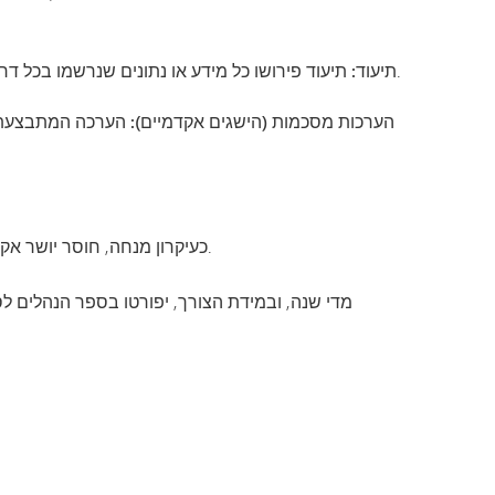
תיעוד פירושו כל מידע או נתונים שנרשמו בכל דרך שהיא, לרבות, אך לא רק, בכתב יד, בדפוס, במדיה ממוחשבת, בקלטת וידאו או אודיו, בסרט, במיקרופילם ובמיקרופיש.
תיעוד:
הערכות מסכמות (הישגים אקדמיים):
הערכה המתבצעת ל
כעיקרון מנחה, חוסר יושר אקדמי כולל, בין היתר, רמאות במבחנים בית-ספריים (מבחנים מעצבים או מסכמים), גניבה ספרותית או תיאום תשובות.
מדי שנה, ובמידת הצורך, יפורטו בספר הנהלים ל