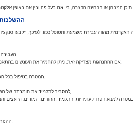
V. ההשלכו
העבירה תיבדק בהקשר של התיק האישי של התלמיד.
אם ההתנהגות מצדיקה זאת, ניתן להחמיר את העונשים בהתאם לנסיבות ולפרות של נהלים ומדיניות אחרים.
המטרה בטיפול בכל הפרה של מדיניות היושרה האקדמית תהיה כפולה:
להסביר לתלמיד את חומרתה של הפרה אתית זו ואת השלכותיה לטווח הארוך; וכן,
 במטרה למנוע הפרות עתידיות. התלמיד, ההורים, המורים, היועצים ו
ההפרה תירשם בתיקו המשמעתי הרשמי של התלמיד.