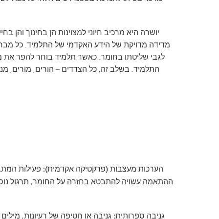
תוכנית המעבר של SAIL
Tonka Online (תוספת)
מדריך לרווחה
TAGE
שפות הע
יושרה היא מרכיב חיוני למצוינות הן בחינוך והן 
מדידה מדויקת של הידע האקדמי של התלמיד. כל מבחן
לגבי שליטתו בחומר. כאשר תלמיד בוחר להפר את מ
התלמיד. בשלב זה, כל הצדדים – הורים, מורים, מנ
הערכות מעצבות (פרקטיקה אקדמית):
פעילות המתבצ
ההתאמה עשויה להתבטא בחזרה על החומר, תרגול נוסף 
גניבה ספרותית: גניבה
או חטיפה
של
רעיונות, מילים