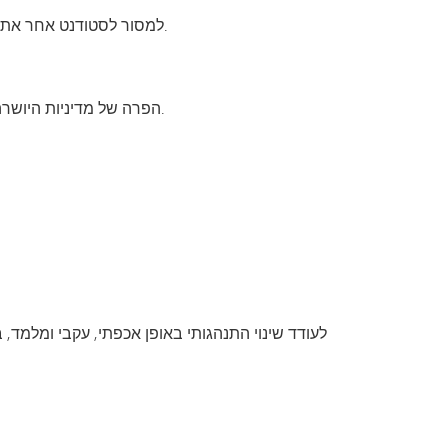
למסור לסטודנט אחר את תוכן המבחן או הבחינה הקצרה, בין אם בעל פה ובין אם באופן אלקטרוני — לרבות שאלות ו/או תשובות ספציפיות.
הפרה של מדיניות היושרה האקדמית מהווה עבירת משמעת ותטופל ככזו. לפיכך, ייקבעו סנקציות עבור כל הפרה של מדיניות היושרה האקדמית.
לעודד שינוי התנהגותי באופן אכפתי, עקבי ומלמד,