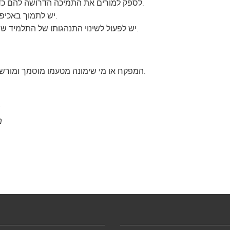
לספק למורים את התמיכה הדרושה להם כדי ליישם את מדיניות האכיפה ולהטיל עונשים.
יש לתמוך באכיפה עקבית של המדיניות בכל רחבי בית הספר.
יש לפעול לשינוי התנהגותו של התלמיד שהפר את הכללים, באופן אכפתי, עקבי ומלמד.
המפקח או מי שימונה מטעמו מוסמך ומורשה לפתח ולאשר נהלים ספציפיים ליישום מדיניות זו.
מ
מדי