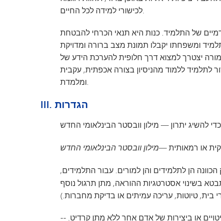
גן הילדים מינטונקה
לכישורי למידה לכל החיים.
קדמיים של התלמיד. כנות היא תנאי הכרחי להבטחת
למיד ומשפחתו יקבלו תמונת מצב ברורה ומדויקת
מורה יצטרך למצוא דרך חלופית להערכת הידע של
ור לתלמיד ללמוד מהניסיון בצורה אכפתית, עקבית
ומלמדת.
III. הגדרות
כדי להשיג יתרון — מילון וובסטר הבינלאומי החדש
קית או רמאותית —
מילון וובסטר הבינלאומי החדש
וונה הן לתלמידים והן למורים. עבור התלמידים,
טא בשינוי אסטרטגיות ההוראה, מתן תרגול נוסף
 בית, טיוטות, עריכה עמיתים או בדיקת מחברות.)
טויים או ביצירות של אדם אחר ללא מתן קרדיט. --