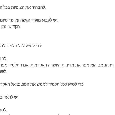
להבהיר את הציפיות בכל הקשור למבחנים (למשל, פרויקטים שיתופיים).
יש לקבוע מועדי הגשה ומועדי סיום ברורים לכל ההערכות המעצבות והמסכמות.
הקדישו זמן לסיוע והיו קשובים לתלמידים הזקוקים לעזרה.
כדי לסייע לכל תלמיד לממש את הפוטנציאל האקדמי שלו ביושר, ההורים:
להבין את מדיניות היושרה האקדמית ולתמוך בה.
ודית זו, אם הוא מפר את מדיניות היושרה האקדמית. אם התלמיד מפר
לשנות את התנהגותו ולהבטיח שהדבר לא יישנה.
כדי לסייע לכל תלמיד לממש את הפוטנציאל האקדמי שלו ביושר, הנהלת בית הספר תפעל כדלקמן:
יש לתעד ב
לספק תמיכה לסטודנטים המפרים את המדיניות.