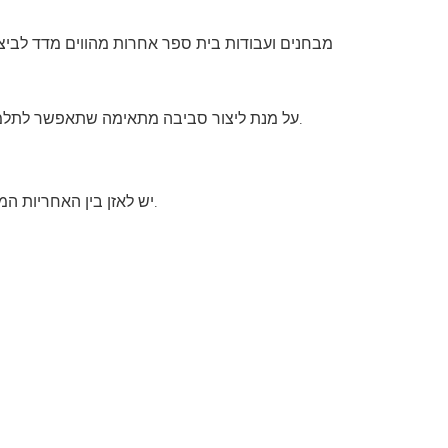
מבחנים ועבודות בית ספר אחרות מהווים מדד לביצו
על מנת ליצור סביבה מתאימה שתאפשר לתלמידים לבצע כראוי את המבחנים המסכמים בכיתה, יגובש נוהל ברור הן לתלמידים והן למורים, והוא יפורסם בכל כיתה.
יש לאזן בין האחריות המוטלת על התלמידים, המורים, ההורים וההנהלה, כדי ליצור מערכת יחסים תפקודית שתאפשר יושרה אקדמית אמיתית.