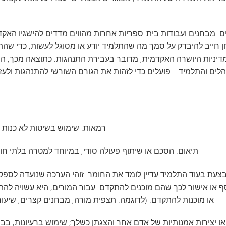
VAN
ולם
בחיים. מבחנים ועבודות בית-ספריות אחרות מהווים מדדים להישגיו הא
 חייב להיבדק על סמך מה שהתלמיד יודע או מסוגל לעשות, כדי שהת
דיניות היושרה האקדמית, מדובר בעבירת התנהגות. כתוצאה מכך, ה
הלים והתלמיד – פועלים כדי לזהות את הגורם השורשי להתנהגות ולעז
רמאות
: שימוש בשיטות לא כנות 
תיאום
: הסכם או שיתוף פעולה סודי, במיוחד למטרה בלתי חו
עת בעוד התלמיד עדיין לומד את החומר. זוהי הערכה שנועדה לספק הכ
או אישור לכך שהם מוכנים להתקדם. עבור המורים, היא עשויה להתב
או מוכנות להתקדם. (לדוגמה: תצפית מורה, מבחנים קצרים, שיעורי
 או יצירות אמנותיות של אדם אחר והצגתן כשלך; שימוש ברעיונות, בבי