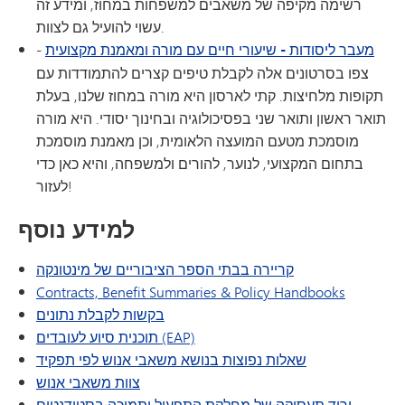
רשימה מקיפה של משאבים למשפחות במחוז, ומידע זה
עשוי להועיל גם לצוות.
מעבר ליסודות - שיעורי חיים עם מורה ומאמנת מקצועית
-
צפו בסרטונים אלה לקבלת טיפים קצרים להתמודדות עם
תקופות מלחיצות. קתי לארסון היא מורה במחוז שלנו, בעלת
תואר ראשון ותואר שני בפסיכולוגיה ובחינוך יסודי. היא מורה
מוסמכת מטעם המועצה הלאומית, וכן מאמנת מוסמכת
בתחום המקצועי, לנוער, להורים ולמשפחה, והיא כאן כדי
לעזור!
למידע נוסף
קריירה בבתי הספר הציבוריים של מינטונקה
Contracts, Benefit Summaries & Policy Handbooks
בקשות לקבלת נתונים
תוכנית סיוע לעובדים (EAP)
שאלות נפוצות בנושא משאבי אנוש לפי תפקיד
צוות משאבי אנוש
יריד תעסוקה של מחלקת התפעול ותמיכה בסטודנטים