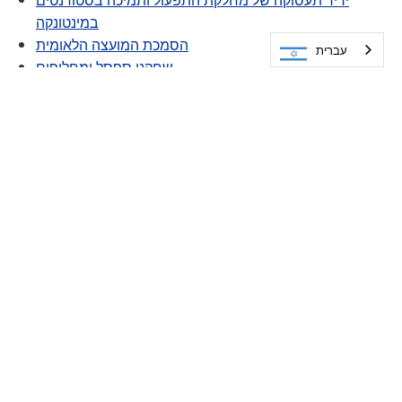
במינטונקה
הסמכת המועצה הלאומית
עברית
שחקני ספסל ומחליפים
ועדת רווחת העובדים
רישיון הוראה
בדיקת רקע של מתנדבים
תמיכה ברווחה
מעבר ליסודות