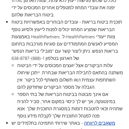
VITAL כוללים שלוש פגישות ייעוץ ללא עלות, וצוות הארגון
יפנה את עובדי המחוז למטפלים אחרים המכוסים על ידי
ביטוח הבריאות שלהם.
תוכנית ביטוח בריאות
- עובדים הבוחרים באפשרויות ביטוח
הבריאות שמציע המחוז יכולים לפנות לייעוץ ולסיוע נוסף
באמצעות HealthPartners. ל-HealthPartners צוות ייעודי
המסייע לאנשים המתמודדים עם סוגיות מורכבות בתחום
בריאות הנפש. ניתן ליצור קשר עם "מובילי בריאות הנפש"
של הארגון בטלפון 1-(888)-638-8787.
עלות הביקורים אצל יועצים המכוסים על ידי הביטוח
משתנה בהתאם לחבילת הבריאות שבחרת. ייתכן שיחולו
השתתפות עצמית ו/או תשלום משותף לכל ביקור. אין
הגבלה על מספר הביקורים שתזדקק להם.
אם אינך מבוטח בביטוח הבריאות של בתי הספר
במינטונקה, אך יש לך כיסוי במקום אחר, סביר להניח
שתהיה זכאי להטבות דומות במסגרת התוכנית שלך. אנא
פנה למנהל התוכנית שלך לקבלת מידע נוסף.
משאבים לרווחה
- באתר שירותי התמיכה בתלמידים יש