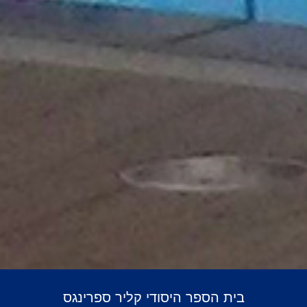
בית הספר היסודי קליר ספרינגס