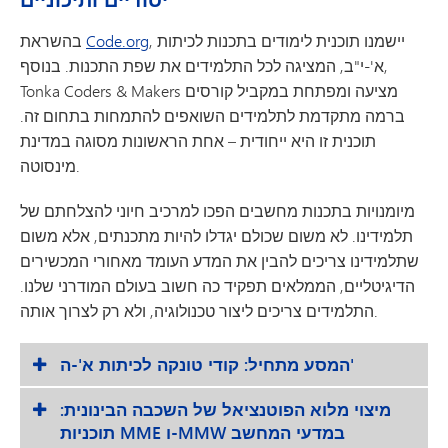
, יישמנו תוכנית לימודים בתכנות לכיתות
Code.org
בהשראת
א'-י"ב, המציגה לכל התלמידים את שפת התכנות. בנוסף,
Tonka Coders & Makers מציעה ומפתחת במקביל קורסים
ברמה מתקדמת לתלמידים השואפים להתמחות בתחום זה.
תוכנית זו היא ייחודית – אחת הראשונות מסוגה במדינת
מינסוטה.
מיומנויות בתכנות מחשבים הפכו למרכיב חיוני להצלחתם של
תלמידינו. לא משום שכולם יגדלו להיות מתכנתים, אלא משום
שתלמידינו צריכים להבין את המדע העומד מאחורי המכשירים
הדיגיטליים, הממלאים תפקיד כה חשוב בעולם המודרני שלנו.
התלמידים צריכים ליצור טכנולוגיה, ולא רק לצרוך אותה.
המסע מתחיל: קודי טונקה לכיתות א'-ה'
מיצוי מלוא הפוטנציאל של השכבה הבינונית:
תוכניות MME ו-MMW במדעי המחשב