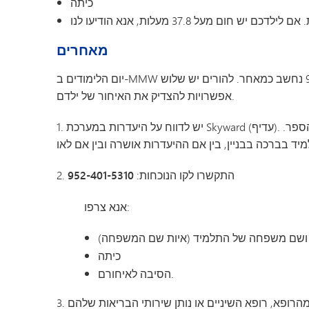
כיתה
מאחרים
יום הלימודים ב-MMW מתחיל בשעה 9:20 בבוקר. כל תלמיד שמגיע לאחר השעה 9:20 נחשב כמאחר. להורים יש שלוש
אפשרויות להצדיק את האיחור של ילדם.
1. יש לדווח על היעדרות במערכת Skyward (עדיף). ניתן לעשות זאת לפני האיחור או לאחר שהתלמיד הגיע לבית הספר.
2. התקשרו לקו הנוכחות:
952-401-5310
אנא צרפו:
ושם משפחה
של התלמיד (איות שם המשפחה)
כיתה
לאיחורם.
הסיבה