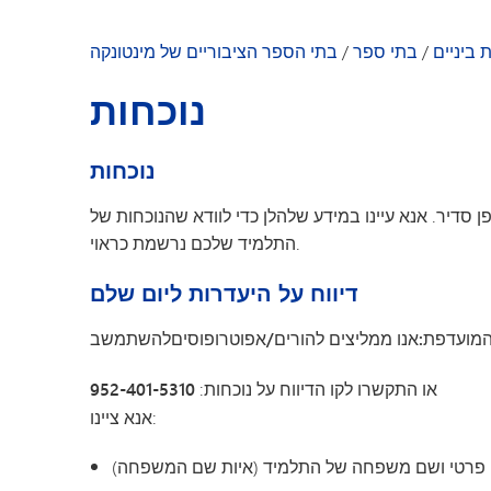
הקהילה שלנו
גן הילדים מינטונקה
 ביניים
/
בתי ספר
/
בתי הספר הציבוריים של מינטונקה
ברכה מאת המנהל
נוכחות
חדשות בית הספר
מדריך הצוות
נוכחות
ן סדיר. אנא עיינו במידע שלהלן כדי לוודא שהנוכחות של
התלמיד שלכם נרשמת כראוי.
דיווח על היעדרות ליום שלם
מועדפת:
אנו ממליצים
להורים/אפוטרופוסים
להשתמש
או התקשרו לקו הדיווח על נוכחות:
952-401-5310
אנא ציינו:
פרטי ושם משפחה
של התלמיד (איות שם המשפחה)