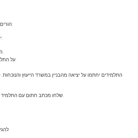
הורים/אפוטרופוסים יכולים לבחור באחת מהאפשרויות הבאות:
1. Skyward (מועדף) – יש להגיש עד השעה 12:00 בצהריים.
התלמידים מתווספים לרשימת השחרור המוקדם.
על התלמידים מוטלת האחריות ליידע את המורה שלהם.
התלמידים יחתמו על יציאה מהבניין במשרד הייעוץ והנוכחות. כ
2. שלחו מכתב חתום עם התלמיד ובקשו ממנו למסור אותו במשרד הייעוץ/נוכחות בבוקר.
3. להגיע לבית הספר בשעה שנקבעה כדי לאסוף את התלמיד.