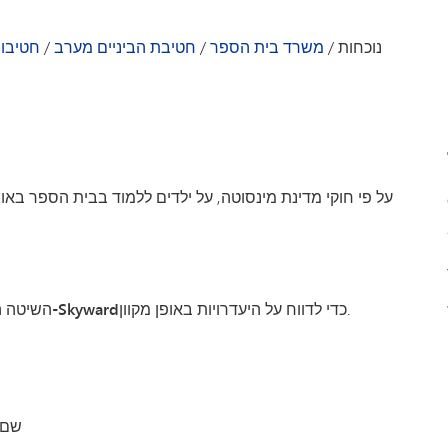
פעילויות וספורט
ייעוץ חינוכי
VA
מקהלת מינטונקה
שירותי בריאות
מדריך להורים ולתלמידים - MMW
נוכחות
/
משרד בית הספר
/
חטיבת הביניים מערב
/
חטיבות
ולם
בריאות הנפש
דברי 
רווחת הסטודנטים
על פי חוקי מדינת מינסוטה, על ילדים ללמוד בבית הספר באופ
כדי לדווח על היעדרויות באופן מקוון.
ב-Skyward
השיטה ה
שם 