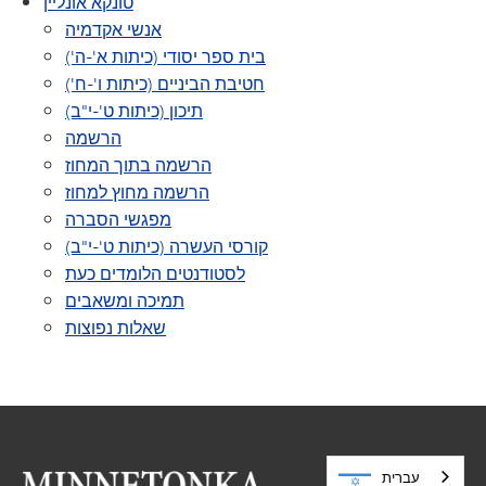
טונקא אונליין
אנשי אקדמיה
בית ספר יסודי (כיתות א'-ה')
חטיבת הביניים (כיתות ו'-ח')
תיכון (כיתות ט'-י"ב)
הרשמה
הרשמה בתוך המחוז
הרשמה מחוץ למחוז
מפגשי הסברה
קורסי העשרה (כיתות ט'-י"ב)
לסטודנטים הלומדים כעת
תמיכה ומשאבים
שאלות נפוצות
עברית