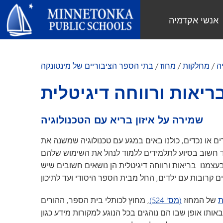
בתי הספר הציבוריים של מינטונקה
אנשי אקדמיה
תוכניות מחוזיות
ברחבי המחוז
חינוך קהילתי
מנהיגות
גן הילדים "מינטונקה" ותוכנית ECFE
לימוד מתקדם
טקס הוקרה למצוינות
דוח שנתי
ה
/
מחלקות
/
מחוז
/
בתי הספר הציבוריים של מינטונקה
"החוקרים" (מעון יום)
מדעי המחשב ותכנות
חגיגת השירות
מדיניות המחוז
בריאות ורווחה דיגיטלית
חינוך קהילתי
נוער
מועצת החינוך
ריאות ורווחה דיגיטלית
טבילה בשפה
הורות עם מטרה
תוכניות למבוגרים
מנהל
אפשרויות מוסיקה
אירוע "למען איכות הסביבה" –
אירועים
אודות בתי הספר במינטונקה
שמירה על איזון בריא עם הטכנולוגיה
שימוש חוזר ומיחזור
תוכנית "נוויגטור"
מפת המחוז
Tonka מגישה
תוכנית OLWEUS למניעת בריונות
ים או נכדים, כולנו באים במגע עם טכנולוגיה שמשנה את
משימה, ערכים וחזון
טונקא אונליין
קיד חשוב בסיוע לתלמידים ללמוד לנהל את השימוש שלהם
בית ספר יסודי
חוברות להורים ולתלמידים
עצמנו. בריאות ורווחה דיגיטלית הן נושאים חשובים שיש
מקהלת המחוז
מקורות גאווה
גיל הרך
שיעורי עזר טונקה
בדיקות סקר לגיל הרך
מדריך הצוות
העשרה לנוער
חינוך משפחתי לגיל הרך (ECFE)
ת
של המחוז
(מס' 524)
, מחוץ לכותלי בית הספר, ההורים
פעילויות פנאי לנוער
חינוך מיוחד לגיל הרך (ECSE)
תו אופן שבו הם נוהגים בכל הנוגע למקורות מידע כגון
מעון "החוקרים הצעירים"