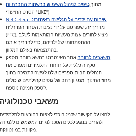
תוכנית המעבר של SAIL
Tonka Online (תוספת)
(מתוך
טיפים לניהול השימוש ברשתות החברתיות
מדריך לרווחה
TAGE
הסרט התיעודי "LIKE")
שפות הע
Net Cetera: שיחות עם ילדים על הגלישה באינטרנט
מדריך זה, שפורסם על ידי נציבות הסחר הפדרלית
(FTC), מציע להורים עצות מעשיות המותאמות לשלב
ההתפתחותי של ילדיהם, כדי להדריך אותם
בהתמצאות בעולם המקוון.
משאבים לרווחה
אתר האינטרנט בנושא רווחה מספק
סקירה כללית על רווחת התלמידים ומפרט את
הנהלים הבית-ספריים שלנו לגישה לתמיכה בתוך
מחוז החינוך וממגוון רחב של גופים קהילתיים שיכולים
לספק תמיכה נוספת.
משאבי טכנולוגיה
לחצו על הקישור שלמטה כדי לצפות בהוראות לתלמידים
ולהורים בנוגע לכלים הטכנולוגיים המשמשים ללמידה
מקוונת במינטונקה.