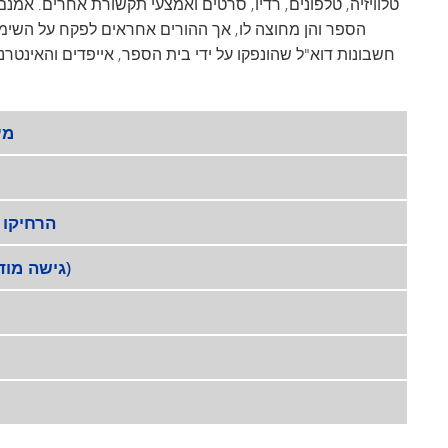
טלוויזיה, טלפונים, רדיו, סרטים ואמצעי תקשורת אחרים. אמנם
הספר והן מחוצה לו, אך ההורים אחראים לפקח על השימוש
VAN
חשבונות דוא"ל שהונפקו על ידי בית הספר, אייפדים והאינטרנ
ולם
מע
הרחיקו 
זמן מסך והגבלות של Apple (YouTube, גישה מודרכת)