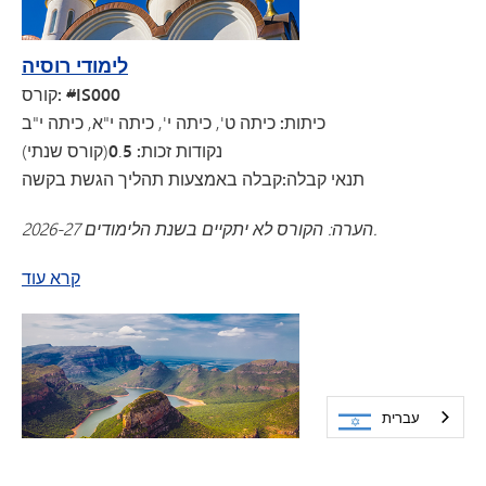
לימודי רוסיה
קורס: #IS000
כיתות: כיתה
ט', כיתה י', כיתה י"א, כיתה י"ב
נקודות זכות: 0
5
.
(קורס שנתי)
תנאי קבלה:
קבלה באמצעות תהליך הגשת בקשה
הערה: הקורס לא יתקיים בשנת הלימודים 2026-27.
על לימודי רוסיה
קרא עוד
עברית