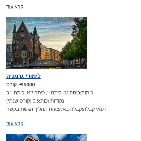
על לימודי קוסטה ריקה
קרא עוד
לימודי גרמניה
קורס: #IS000
כיתות:
כיתה ט', כיתה י', כיתה י"א, כיתה י"ב
נקודות זכות:
0.5 (קורס שנתי)
תנאי קבלה:
קבלה באמצעות תהליך הגשת בקשה
על לימודי גרמניה
קרא עוד