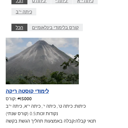
כיתה י"א
כיתה י'
כיתה ט'
הכל
כיתה י"ב
קורס בלימודי בינלאומיים
הכל
לימודי קוסטה ריקה
קורס: #IS000
כיתות: כיתה
ט', כיתה י', כיתה י"א, כיתה י"ב
נקודות זכות:
0.5 (קורס שנתי)
תנאי קבלה:
קבלה באמצעות תהליך הגשת בקשה