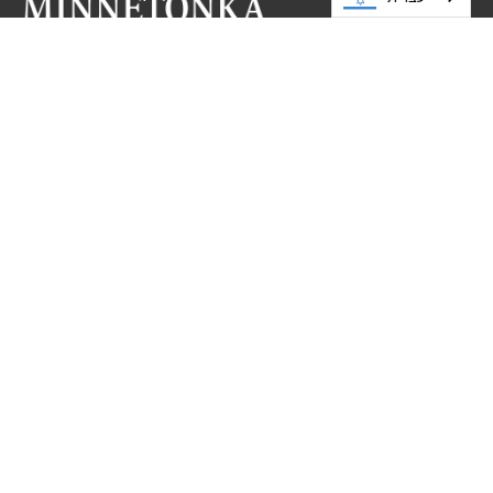
בואו לבקר אותנו
בתי הספר הציבוריים של מינטונקה
5621 כביש מחוזי 101
55345
MN
מינטונקה,
952-401-5000
משאבים
קריירה
שתפו סיפור
בקשות לעדכון האתר
צרו איתנו קשר