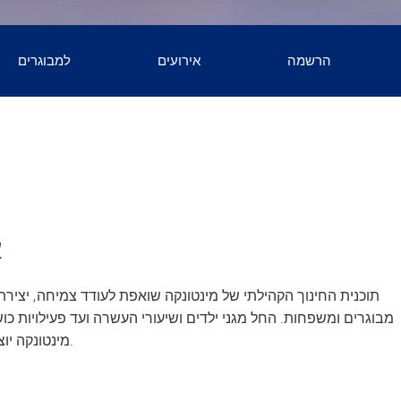
הרשמה
אירועים
למבוגרים
מרוץ טונקה טרייל - יום רביעי, 6 במאי 2026
BE/ELL
לון הנוער של טונקה - יום שבת, 16 במאי 2026
העשרה ופנאי למבוגרי
ץ הבוץ של מינוואשטה - יום שבת, 11 ביולי 2026
צרו איתנו קש
(נפתח בחלון/כרטיסייה חדשים)
טור דה טונקה - יום שבת, 1 באוגוסט 2026
פרויקט SOAR
מתנדב
א
מעון הילדים "אקספלוררס"
תרומ
תוכנית החינוך הקהילתי של מינטונקה שואפת לעודד צמיחה, יצירת 
מבוגרים ומשפחות. החל מגני ילדים ושיעורי העשרה ועד פעילויות כוש
מינטונקה יוצרת מרחבים מסבירי פנים שבהם כל משתתף יכול ללמוד, ליצור קשרים ולהתפתח.