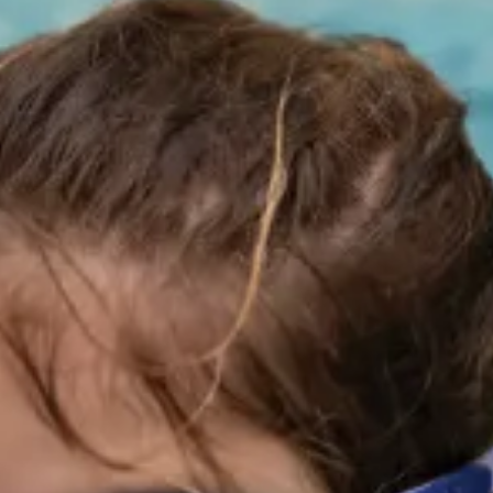
VA
ולם