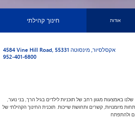
חינוך קהילתי
אודות
אודות הצוות שלנו
יות פרסום וחסות
4584 Vine Hill Road, אקסלסיור, מינסוטה 55331
קטלוגים עדכניים
952-401-6800
תעסוקה
M
מדיניות
היכל התהילה
נו באמצעות מגוון רחב של תוכניות לילדים בגיל הרך, בני נוער,
ו"ח מועצת החינוך
תחות מיומנויות, קשרים ותחושת שייכות. תוכנית החינוך הקהילתי של
מתנדב
מלגות