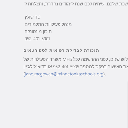
כת שלכם. שיהיה לכם שנת לימודים נהדרת,
טד שולץ
מנהל פעילויות התלמידים
תיכון מינטונקה
952-401-5901
תזכורת לבדיקת רפואית לספורטאים
לוש שנים, לפני ההרשמה
לכל
ענף ספורט. ניתן לשלוח את האישור בפקס למספר 952-401-5905 או בדוא"ל לג'יין
(
jane.mcgowan@minnetonkaschools.org
).