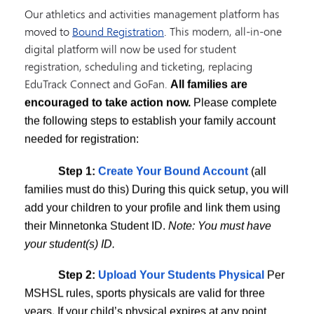
Our athletics and activities management platform has
moved to
Bound Registration
. This modern, all-in-one
 athletics and activities management platform to
Bound Registrat
digital platform will now be used for student
 forward, all activity and athletic registrations will take place th
registration, scheduling and ticketing, replacing
EduTrack Connect and GoFan.
All families are
ase complete the following steps to establish your family account 
encouraged to take action now.
Please complete
the following steps to establish your family account
st do this)
needed for registration:
o your profile and link them using their Minnetonka Student ID. N
Step 1:
Create Your Bound Account
(all
families must do this) During this quick setup, you will
ears. If your child’s physical expires at any point during the upco
add your children to your profile and link them using
s off at the AD office! You will now upload them directly via the 
their Minnetonka Student ID.
Note: You must have
appear in their Bound profile once your account is set up.
your student(s) ID.
Step 2:
Upload Your Students Physical
Per
 2026 All Minnetonka Athletic and Activity Registration will occu
MSHSL rules, sports physicals are valid for three
hysical (athletics) (Step 2), you are ready to register.
years. If your child’s physical expires at any point