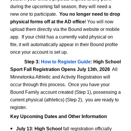
during the upcoming fall season, they will need a
new one to participate.
You no longer need to drop
pens for all fall athletic programs.
physical forms off at the AD office
! You will now
ctices/tryouts begin
upload them directly via the Bound website or mobile
(6th-8th grades). Middle School cross country registration opens A
app. If your child has a currently valid physical on
 groups (unless the specific activity begins before the school year s
file, it will automatically appear in their Bound profile
pens
once your account is set up.
nkaschools.org
Step 3:
How to Register Guide
: High School
s, Student Activity Passes, and Ticketing Information
Sport Fall Registration Opens July 13th, 2026
All
Minnetonka Athletic and Activity Registration will
ur mobile device using. Moving forward, you will use this app (or 
occur through this process. Once you have your
Bound Family account created (Step 1), possessing a
current physical (athletics) (Step 2), you are ready to
register.
Key Upcoming Dates and Other Information
July 13:
High School
fall registration officially