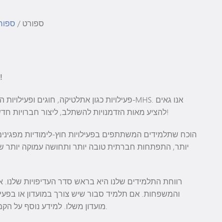
Athletics Cheat Sheet
VA
ספורט
/
ספורט
ולם
!
פעילויות כגון אתלטיקה, חוגים ופעילויות העשר
להציע מאות הזדמנויות להשתלב, ליצור חברויות חדשות ולתרום לקהילה שלנו. באמת יש כאן משהו לכל אחד!
הוכח שתלמידים המשתתפים בפעילויות חוץ-לימודיות מפגינים
יותר, התפתחות חברתית טובה יותר ותחושה עמוקה יותר של
רווחת התלמידים שלנו היא בראש סדר העדיפויות שלנו. א
והמשפחות. אם תלמיד סבור שיש צורך במועדון או בפעיל
" שלנו.
מועדון משלו. למידע נוסף על הקמת