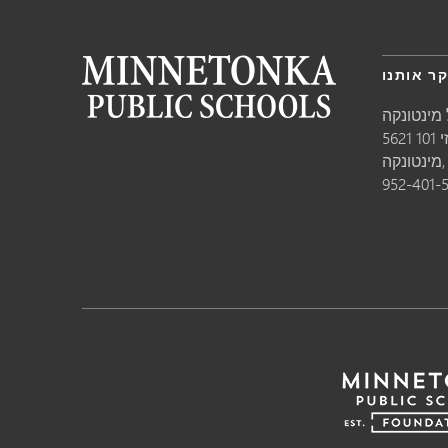
ר אותנו
מינטונקה
10
טונקה,
952-401-