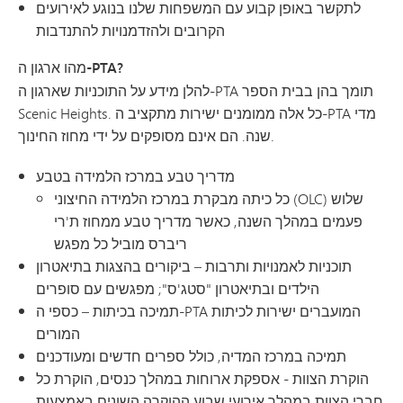
לתקשר באופן קבוע עם המשפחות שלנו בנוגע לאירועים
הקרובים ולהזדמנויות להתנדבות
מהו ארגון ה-PTA?
להלן מידע על התוכניות שארגון ה-PTA תומך בהן בבית הספר
Scenic Heights. כל אלה ממומנים ישירות מתקציב ה-PTA מדי
שנה. הם אינם מסופקים על ידי מחוז החינוך.
מדריך טבע במרכז הלמידה בטבע
כל כיתה מבקרת במרכז הלמידה החיצוני (OLC) שלוש
פעמים במהלך השנה, כאשר מדריך טבע ממחוז ת'רי
ריברס מוביל כל מפגש
תוכניות לאמנויות ותרבות – ביקורים בהצגות בתיאטרון
הילדים ובתיאטרון "סטג'ס"; מפגשים עם סופרים
תמיכה בכיתות – כספי ה-PTA המועברים ישירות לכיתות
המורים
תמיכה במרכז המדיה, כולל ספרים חדשים ומעודכנים
הוקרת הצוות - אספקת ארוחות במהלך כנסים, הוקרת כל
חברי הצוות במהלך אירועי שבוע ההוקרה השונים באמצעות