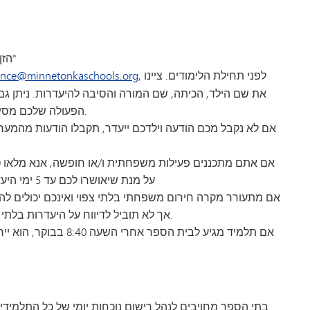
VA
ולם
הזן תאריכים, סיבה והערה, ולאחר מכן לחץ על "שמור"
, לפני תחילת הלימודים. ציינו
ance@minnetonkaschools.org
הפעולה שלכם מסייע לנו להבטיח את שלומם ואת מיקומם של כל הילדים.
אם לא נקבל מכם הודעה וילדכם ייעדר, תקבלו הודעות מהמער
אם אתם מתכננים פעילות משפחתית ו/או חופשה, אנא מלאו טו
על מנת שיאושרו לכם עד 5 ימי היעדרות מוצדקים בסך הכל בשנה.
אם מתעורר מקרה חירום משפחתי בלתי צפוי ואינכם יכולים ל
אך לא תוביל לדיווח על היעדרות בלתי מוצדקת, בתנאי שהילד מגיע לבית הספר באופן סדיר.
אם תלמיד מגיע לבית הספ
בתי הספר מחויבים לנהל רישום נוכחות יומי של כל התלמידי