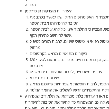
החובה.
היעדרויות מוצדקות הן כדלקמן:
תלמיד או האפוטרופוס החוקי שלו לאשר בכתב את
הסיבה להיעדרותו מבית הספר.
 המציין כי התלמיד אינו יכול להגיע לבית הספר,
עשוי להיחשב כתירוץ תקף.
 רפואי או טיפולי שיניים, לרבות תורים לטיפול
מרחוק.
ביקורים מתואמים מראש בקמפוסים.
שיעורי דת לא יעלו על שלוש שעות בשבוע, וכן בחגים דתיים מרכזיים, בהתאם לסעיף 120A.22 לחוק מדינת
מינסוטה.
עניינים משפטיים, לרבות הופעות בבית משפט.
שירות סדיר בצבא.
בתי הספר מחויבים לדווח לרשויות הממשלתיות על הזנחת ילדים ו/או היעדרות בלתי מוצדקת של תלמידים שנעדרו 9
 פעולה עם המשפחות כדי לתעד את הסיבות להיעדרות
יבות אחרות מלבד מחלה ומצבי חירום, כגון חופשות