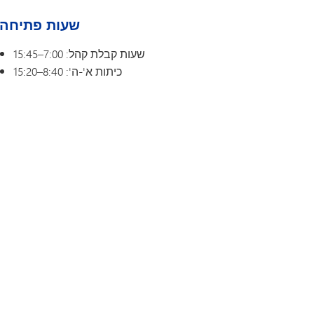
תוכנית המעבר של SAIL
Tonka Online (תוספת)
מדריך לרווחה
NTAGE
שעות פתיחה
שפות הע
שעות קבלת קהל: 7:00–15:45
כיתות א'-ה': 8:40–15:20