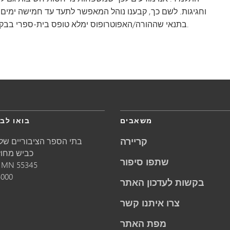
וחגיגות. לשם כך, קבענו נוהל המאפשר לתעד עד חמישה ימים
בתנאי שההורה/האפוטרופוס ימלא טופס בית-ספרי בבקשה לאישור מראש של מנהל בית הספר להיעדרות כזו.
משאבים
בואו לבק
קריירה
בתי הספר הציבוריים של 
5621 כביש מחוזי 1
שתפו סיפור
55345
MN
מינ
5000
בקשות לעדכון האתר
צרו איתנו קשר
מפת האתר