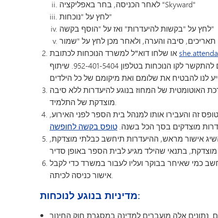
לאחר הכניסה, בחר באפליקציה "Skyward"
גן הילדים מינטונקה
לחץ על "נוכחות"
לחץ על "בקשות להיעדרות" ואז על "הוסף בקשה"
she.attend
למשרד הנוכחות לכתובת
או שלחו דוא"ל
את שם הילד, הכיתה, שם המורה והסיבה להיעדרות. ניתן גם להתקשר לקו הנוכחות בטלפון 952-401-5404. שיתוף
כת האוטומטית של המחוז בנוגע להיעדרות ללא סיבה
מוצדקת של התלמיד.
פס זה והעבירו אותו למנהל בית הספר לפני האירוע,
טופס בקשה לחופשה
השיג אישור מראש, ההיעדרות תיחשב כבלתי מוצדקת,
ר אחרי השעה 8:40 בבוקר, הוא ייחשב כמי שאיחר בבוקר ועליו לעבור במשרד כדי לקבל
אישור כניסה לכיתה.
מדיניות בנוגע לנוכחות:
ם. נתונים אלה מועברים למדינה במסגרת חוק החינוך