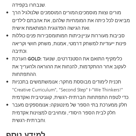
שנבחרו בקפידה.
מורים וצוות מוסמכים:
המורים המוסמכים
שלנו
לגיל הרך
מביאים לכל כיתה את המומחיות שלהם, את אהבתם לילדים
ואת הגישה הפדגוגית המותאמת אישית.
סביבות מעוררות עניין:
כיתות
חמות
ומסבירות פנים כוללות
פינות ייעודיות למשחק דרמטי, אמנות, משחק חושי וקריאה
וכתיבה.
הערכת GOLD: כלי
מקיף התואם את הסטנדרטים, שנועד
לעקוב אחר ההתקדמות, להנחות את ההוראה ולהעריך את
ההתפתחות.
תכנית לימודים מבוססת מחקר: אנו
משתמשים בתכניות
"Creative Curriculum", "Second Step" ו-"We Thinkers!"
כדי לטפח התפתחות חברתית-רגשית, קוגניטיבית ואקדמית.
חלק ממערכת בתי הספר של מינטונקה: אנו
מספקים מעבר
חלק לבית הספר היסודי, ומחויבים למצוינות אקדמית
וחברתית-רגשית.
למידע נוסף