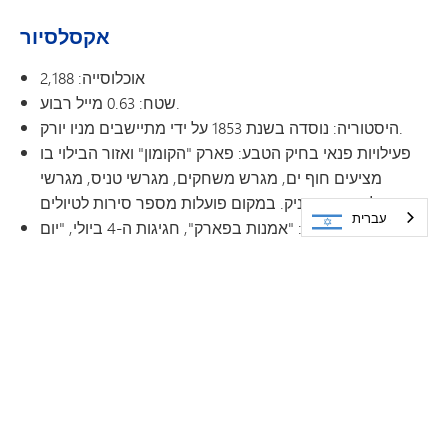
אקסלסיור
אוכלוסייה: 2,188
שטח: 0.63 מייל רבוע.
היסטוריה: נוסדה בשנת 1853 על ידי מתיישבים מניו יורק.
פעילויות פנאי בחיק הטבע: פארק "הקומון" ואזור הבילוי בו
מציעים חוף ים, מגרש משחקים, מגרשי טניס, מגרשי
בייסבול ואזורי פיקניק. במקום פועלות מספר סירות לטיולים.
עברית
אירועים קהילתיים: "אמנות בפארק", חגיגות ה-4 ביולי, "יום
התפוח", סדרת קונצרטים קיציים תחת כיפת השמיים.
אטרקציות: ספינת הקיטור "מינהאהה", ששופצה לאחרונה,
מציעה הפלגה הלוך ושוב מאקסלסיור לווייזטה. במרכז העיר
תמצאו תיאטרון, חנויות עתיקות, חנויות מתמחות ומסעדות
ייחודיות.
מחוז חינוך: כל האזור נמצא תחת תחום השיפוט של מחוז
החינוך מינטונקה מס' 276.