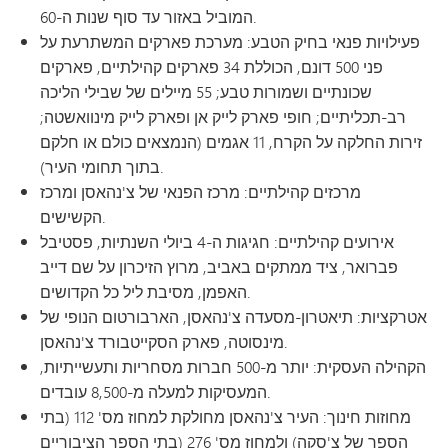
המוביל באזור עד סוף שנות ה-60.
פעילויות פנאי בחיק הטבע: מערכת פארקים המשתרעת על
פני 500 דונם, הכוללת 34 פארקים קהילתיים, פארקים
שכונתיים ושמורות טבע; 55 מיילים של שבילי הליכה
רב-תכליתיים; חופי פארק לייק אן ופארק לייק מינוואשטה;
זירות החלקה על הקרח, 11 אגמים (הנמצאים כולם או חלקם
בתוך תחומי העיר).
מרכזים קהילתיים: מרכז הפנאי של צ'נהאסן ומרכז
הקשישים.
אירועים קהילתיים: חגיגות ה-4 ביולי השנתיות, פסטיבל
פברואר, ציד ממתקים באביב, מרוץ הזיכרון על שם דייב
האפמן, מסיבת ליל כל הקדושים.
אטרקציות: תיאטרון-מסעדה צ'נהאסן, הארבורטום הנופי של
מינסוטה, פארק הסקייטבורד צ'נהאסן.
הקהילה העסקית: יותר מ-500 חברות מסחריות ותעשייתיות,
המעסיקות למעלה מ-8,500 עובדים.
מחוזות חינוך: העיר צ'נהאסן מחולקת למחוז מס' 112 (בתי
הספר של צ'סקה) ולמחוז מס' 276 (בתי הספר הציבוריים