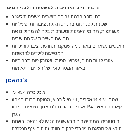
איכות חיים ומחויבות למשפחות ולבני הנוער
בתי ספר ברמה גבוהה מושכים משפחות לאזור.
שכונות קטנות ומובחנות, חגיגות ציבוריות, פעילויות
משותפות, תחומי האמנות ומעורבות בקהילה מחזקים את
תחושת השייכות של התושבים.
האנשים נשארים באזור, מה שמקנה תחושת יציבות והיכרות
המסייעות לילדים להתפתח.
אזורי קניות נוחים, אירועי ספורט ואטרקציות תרבותיות
באזור המטרופולין של הערים התאומות.
צ'נהאסן
אוכלוסייה: 22,952
שטח: 14,427 אקרים, 24 מייל רבוע; ממוקם ברובו במחוז
קארבר, כאשר 154 אקרים במזרח צ'נהאסן נמצאים במחוז
הנפין.
היסטוריה: המתיישבים הראשונים הגיעו לצ'נהאסן בשנות
ה-50 של המאה ה-19 כדי להקים חוות. זה היה ענף הכלכלה