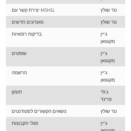
טד שולץ
יצירת קשר עם MSHSL
טד שולץ
מועדונים חדשים
ג'יין
בדיקות רפואיות
מקגוואן
ג'יין
שופטים
מקגוואן
ג'יין
הרשמה
מקגוואן
ג'ולי
תזמון
פרינד
טד שולץ
נושאים הקשורים לסטודנטים
ג'יין
סגלי הקבוצות
מקגוואן