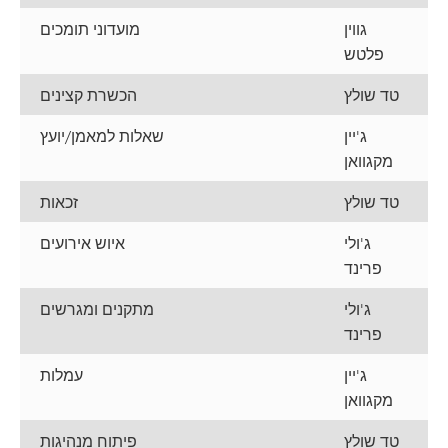
גווין
מועדוני תומכים
פלטש
טד שולץ
הכשרת קצינים
ג'יין
שאלות למאמן/יועץ
מקגוואן
טד שולץ
זכאות
ג'ולי
איוש אירועים
פרינד
ג'ולי
מתקנים ומגרשים
פרינד
ג'יין
עמלות
מקגוואן
טד שולץ
פיתוח מנהיגות