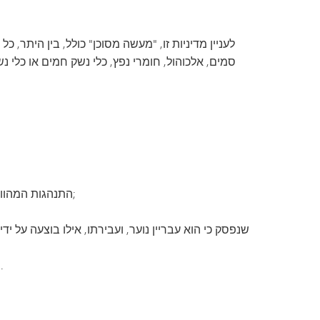
תוכנית המעבר של SAIL
Tonka Online (תוספת)
מדריך לרווחה
TAGE
שפות הע
לעניין מדיניות זו, "מעשה מסוכן" כולל, בין היתר,
סמים, אלכוהול, חומרי נפץ, כלי נשק חמים או כלי 
התנהגות המהווה ביצוע של עבירה פלילית (אם מדובר במבוגר) או שהייתה מהווה ביצוע של עבירה פלילית (אילו בוצעה על ידי מבוגר);
שנפסק כי הוא עבריין נוער, ועבירתו, אילו בוצעה על 
שהועמד לדין והורשע כבגיר בעבירה פלילית כלשהי, למעט עבירת גניבה חמורה שאינה כרוכה באיום ישיר על חיי אדם.