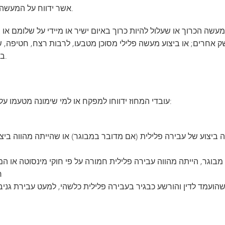
אשר ידווח על המעשה לרשות אכיפת החוק המקומית או הממלכתית המתאימה.
VAN
ולם
 כל מעשה הכרוך או שעלול להיות כרוך באיום ישיר או מיידי על שלומם 
נשק אחרים; או ביצוע מעשה פלילי מסוכן מטבעו, לרבות רצח, חטיפה,
בנסיבות מחמירות, כל עבירת סמים חמורה וכל עבירת מין.
עובדי המחוז ידווחו למפקח או למי שימונה מטעמו על זהותו של כל תלמיד העומד באחד מהקריטריונים הבאים:
ידי מבוגר, הייתה מהווה עבירה פלילית חמורה על פי חוקי מינסוטה או
ח