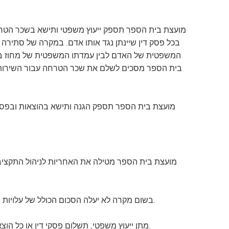
תוכנית המעבר של SAIL
Tonka Online (תוספת)
מדריך לרווחה
TAGE
שפות הע
מועצת בית הספר תספק ייעוץ משפטי ותישא בשכר הטרחה 
המשפטית של האדם לבין עמדתו המשפטית של מחוז בית 
בית הספר מסכים לשלם את שכר הטרחה עבור השירותים ש
מועצת בית הספר תספק הגנה ותישא בהוצאות ובפסק 
מועצת בית הספר מטילה את האחריות לניהול התקציב
בשום מקרה לא יעלה הסכום הכולל של עלויות ההגנה, תשלום ההוצאות ופסק הדין בגין אירוע בודד על 4,000,000 דולר, לרבות כל תשלום שבוצע על ידי חברת ביטוח.
מתן ייעוץ משפטי, תשלום פסקי דין או כל הוצאות אחרות כמפורט במסמך זה, לא יחולו במקרה של עבירת משמעת או הזנחה מכוונת או רשלנית של חובות התפקיד.