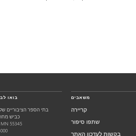
משאבים
בואו לבק
קריירה
בתי הספר הציבוריים של 
5621 כביש מחוזי 1
שתפו סיפור
55345
MN
מינ
5000
בקשות לעדכון האתר