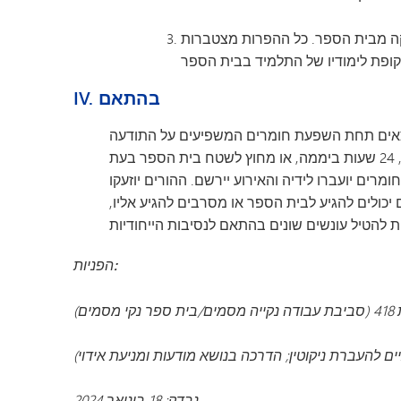
 עשרה (10) ימים, וכן הפניה אפשרית להרחקה מבית הספר. כל ההפרות מצטברות
IV. בהתאם
נמצאים תחת השפעת חומרים המשפיעים על התודעה
(לרבות אלכוהול), או מחזיקים באביזרי עישון, יושעו מבית הספר. הדבר כולל הפרות בתוך שטח בית הספר או בסביבתו, 24 שעות ביממה, או מחוץ לשטח בית הספר בעת
ם יועברו לידיה והאירוע יירשם. ההורים יוזעקו
 יכולים להגיע לבית הספר או מסרבים להגיע אליו,
הפניות:
י מסמים)
נבדק: 18 בינואר 2024