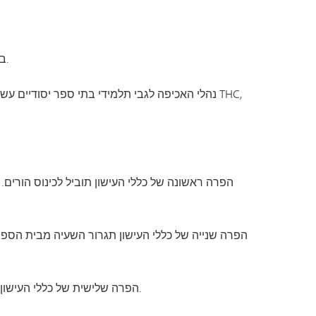
תוכנית המעבר של SAIL
Tonka Online (תוספת)
מדריך לרווחה
TAGE
שפות הע
בשל הבדלים התפתחותיים בין תלמידי בתי הספר היסודיים, חטיבות הביניים והתיכונים, נהלי האכיפה של המחוז שונים.
נהלי האכיפה לגבי תלמידי בתי ספר יסודיים עשויי
הפרה ראשונה של כללי העישון תוביל לכינוס הור
הפרה שלישית של כללי העישון תגרור השעיה מבית הספר לתקופה של עד שלושה (3) ימים, פגישה עם ההורים והפניה לגורמים המתאימים.