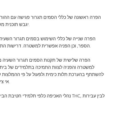
הפרה ראשונה של כללי הסמים תגרור פגישה עם ההורי
יגבש תוכנית משותפת עם המשפחה, שתכלול הסברה והבהרת ההשלכות של שימוש בסמים, במטרה למנוע הפרות נוספות.
הספר, וכן הפניה אפשרית למשטרה. דרישות התמיכה: התלמיד נדרש להיפגש עם היועץ, העובד הסוציאלי או הפסיכולוג, ויופנה למקורות התמיכה המתאימים.
למשטרה והפניה לצוות התמיכה בתלמידים של בית הס
להשתתף בהערכת תלות כימית ולפעול על פי ההמלצות שיי
אי ציות לדרישה זו או להמלצות הבדיקה או ההערכה לבריאות כימית עלול לגרור נקיטת צעדים משמעתיים נוספים.
נהלי האכיפה כלפי תלמידי חטיבת הביניים ע