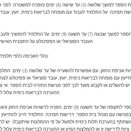
הפרה שנייה של תקנות העישון תגרור השעיה מבית הספר למשך שלושה
תמיכה: על התלמיד לעבוד עם מומחה לבריאות כימית, יועץ, עובד סו
הפרה שלישית של כללי העישון תגרור השעיה מבית הספר למשך שבעה (7) ע
העובד הסוציאלי או הפסיכולוג על התוכנית האישית שלו ולפעול בהתאם לכל שינוי שיוצע.
נהלי האכיפה כלפי תלמידי בתי ספר תיכוניים בעבירות סמים יהיו כדלקמן:
הפרה ראשונה של תקנות הסמים תוביל ל
עץ עם מומחה לבריאות כימית, יועץ, עובד סוציאלי או פסיכולוג לצור
ש להשלים או לקבוע מועד לכך לפני פגישת החזרה לבית הספר. אי צי
ההערכה לבריאות כימית עלול לגרור נקיטת צעדים משמעתיים נוספים.
עבירה שנייה הקשורה לסמים תגרור השעיה מבית הספר לתקופה של עד תשעה (9)
פגישה עם מנהל בית הספר. דרישות תמיכה: התלמיד חייב להתייעץ עם
, להשתתף בהערכת תלות כימית ולפעול על פי ההמלצות שיתקבלו. יש לה