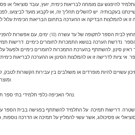
יד להיפגש עם מומחה לבריאות כימית, יועץ, עובד סוציאלי או פסיכול
נתנו בעקבותיה. יש להשלים תהליך זה, או לקבוע מועד לביצועו, לפ
הפרה שלישית של תקנות הסמים תגרור השעיה מחוץ לבית הספר
ספר. נדרשת הערכה בנושא התמכרות לחומרים כימיים. דרישות תמיכ
ורך ראיון סינון, להשתתף בהערכת התמכרות לחומרים כימיים ולפעול ע
עשויים להיות מופרדים או משולבים בין עבירות הקשורות לטבק, לרבות טבק, ניקוטין
לרבות, בין היתר, מריחואנה, THC ומוצרי קנבינואידים.
נהלי האכיפה כלפי תלמידי בתי ספר תיכוניים בגין עבירות הקשורות לטבק יהיו כדלקמן:
משטרה. דרישות תמיכה: על התלמיד להשתתף בפגישה בבית הספר עם
וציאלי או פסיכולוג, אשר עשוי להמליץ על תמיכה או הדרכה נוספות, כ