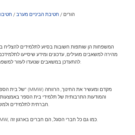
פעילויות וספורט
ייעוץ חינוכי
VA
מקהלת מינטונקה
שירותי בריאות
מדריך להורים ולתלמידים - MMW
הורים
/
חטיבת הביניים מערב
/
חטיבות
ולם
בריאות הנפש
דברי 
רווחת הסטודנטים
המשפחות הן שותפות חשובות בסיוע לתלמידים להצליח בבי
מהירה למשאבים מועילים, עדכונים ומידע שיסייעו לתלמידכם 
להתעדכן במשאבים שנועדו לעזור למשפחתכם להישאר מחוברת, מעודכנת ומוכנה לקראת העתיד.
והמודעות התרבותית של תלמידי בית הספר באמצעות ת
חברתית לתלמידים ולמשפחותיהם. בנוסף, אנו תומכים ביוזמות של נדיבות ונתינה.
כל ההורים והאפוטרופוסים של התלמידים הלומדים ב-MMW, כמו גם כל חברי הסגל, הם חברים בארגון זה.