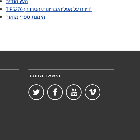
העץ הנדיב
TIPS276 (דיווח על אפליה/בריונות/הטרדה)
(נפתח בחלון/כרטיסייה חדשים)
הזמנת ספרי מחזור
הישאר מחובר