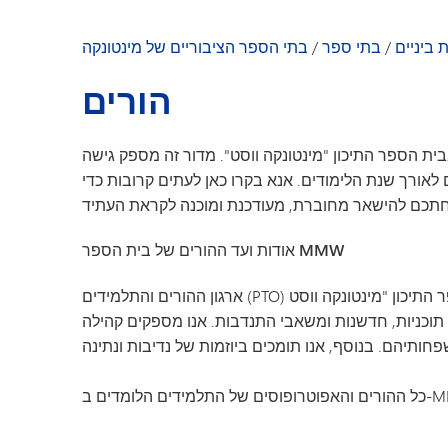
הקהילה שלנו
גן הילדים מינטונקה
 ביניים
/
בתי ספר
/
בתי הספר הציבוריים של מינטונקה
ברכה מאת המנהל
הורים
חדשות בית הספר
מדריך הצוות
ת הספר התיכון "מינטונקה ווסט". מדור זה מספק גישה
לאורך שנת הלימודים. אנא בקרו כאן לעתים קרובות כדי
אודות ועד ההורים של בית הספר MMW
ארגון ההורים והתלמידים (PTO) של בית הספר התיכון "מינטונקה ווסט" (MMW) מקדם ומעשיר את החינוך, הרווחה
וכניות, חדשנות ומשאבי התנדבות. אנו מספקים קהילה