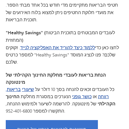
חטיפי
הבריאות
מתקיימים
מדי
חודש בכל אחד מבתי הספר.
את מועדי חלוקת החטיפים ניתן למצוא בלוח האירועים של
תוכנית הבריאות.
"Healthy Savings" (לעובדים המבוטחים בתוכנית הביטוח
המחוזית)
לחצו כאן כדי
ללמוד כיצד להוריד את האפליקציה לנייד
. זקוקים
למספר כרטיס "Healthy Savings" שלכם? פנו לנציג המוסד
שלכם.
הנחת בריאות לעובדי מחלקת החינוך הקהילתי של
מינטונקה
כל העובדים זכאים להנחה בסך 10 דולר על
שיעורי
בריאות,
רווחה
או
כושר גופני
הנערכים במסגרת מחלקת
החינוך
הקהילתי
של מינטונקה. להרשמה לשיעור ולמימוש ההנחה,
התקשרו למספר 952-401-6800.
משאבים לבריאות הנפש של הצוות