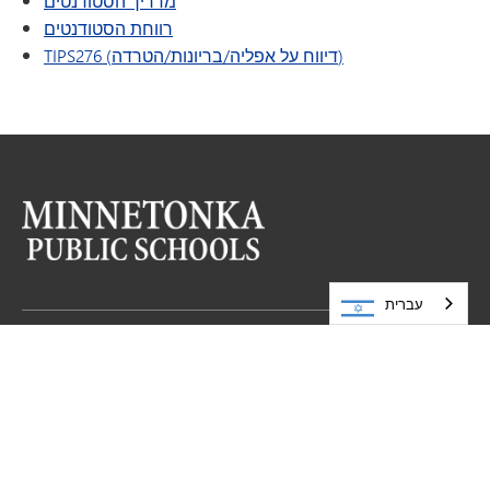
מדריך הסטודנטים
רווחת הסטודנטים
TIPS276 (דיווח על אפליה/בריונות/הטרדה)
עברית
בואו לבקר אותנו
בתי הספר הציבוריים של מינטונקה
5621 כביש מחוזי 101
55345
MN
מינטונקה,
952-401-5000