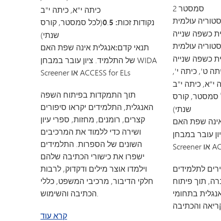
סמסטר 2
כיתה י"א, כיתה י"ב
סטוריה עולמית
נקודות זכות: 0
5
.
(לכל סמסטר, קורס
שנתי)
סטוריה עולמית
תנאי קדם:
אנגלית אינה שפת האם
של התלמיד. ציון עובר במבחן WIDA
תה ט', כיתה י',
Screener או ACCESS for ELs
 י"א, כיתה י"ב
תוך התמקדות בפיתוח השפה
 סמסטר, קורס
האנגלית, התלמידים יקראו סיפורים
שנתי)
קצרים, רומנים, מחזות, ספרי עיון
ינה שפת האם
ושירה כדי ללמוד את המרכיבים
עובר במבחן WIDA
השונים של הספרות. התלמידים
ACCE.
ישפרו את כישורי הכתיבה שלהם
רים לתלמידים
וילמדו אוצר מילים ודקדוק, לרבות
ה, תוך פיתוח
חלקי הדיבור, מרכיבי המשפט, כללי
נגלית בתחומי
הכתיבה והשימוש.
על EL English 9, 10, 11/12
קרא עוד