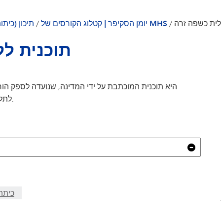
VAN
לית כשפה זרה
/
יומן הסקיפר | קטלוג הקורסים של MHS
/
תיכון (כיתו
ולם
תוכנית לל
לתלמידים בכיתות ט'-י"ב העומדים בקריטריונים של התוכנית.
נקי
כיתה 