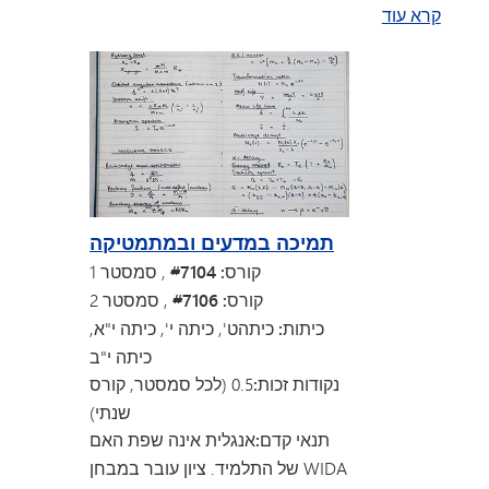
קרא עוד
תמיכה במדעים ובמתמטיקה
קורס: #7104
, סמסטר 1
קורס: #7106
, סמסטר 2
כיתות: כיתה
ט', כיתה י', כיתה י"א,
כיתה י"ב
נקודות זכות:
0.5 (לכל סמסטר, קורס
שנתי)
תנאי קדם:
אנגלית אינה שפת האם
של התלמיד. ציון עובר במבחן WIDA