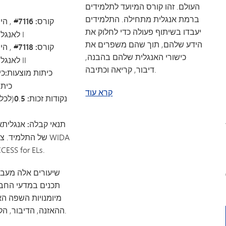
העולם. זהו קורס המיועד לתלמידים
ברמת אנגלית מתחילה. התלמידים
קורס: #7116
, הי
יעבדו בשיתוף פעולה כדי לחלוק את
לאנגלית כשפה שנייה I
הידע שלהם, תוך שהם משפרים את
קורס: #7118
, הי
כישורי האנגלית שלהם בהבנה,
לאנגלית כשפה שנייה II
דיבור, קריאה וכתיבה.
כיתות מוצעות:
כי
כיתה
על פיתוח השפה האנגלית
קרא עוד
נקודות זכות: 0
5
.
(לכל
תנאי קבלה: אנגלית
א
של התלמיד. ציון 
Screener או SS for ELs
שיעורים אלה מעבי
תכנים במדעי החבר
מיומנויות השפה הא
ההאזנה, הדיבור, הקריאה והכתיבה.