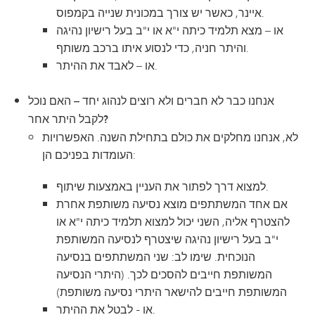
איינר, כאשר יש צורך במכונית שנייה בקמפוס.
או – מצא תלמיד כיתה י"א או י"ב בעל רישיון נהיגה
והיתר חניה, כדי לנסוע איתו ברכב משותף.
או – לאבד את ההיתר.
אנחנו כבר לא חברים ולא רוצים לנהוג יחד – האם נוכל
לקבל היתר אחר?
לא, אנחנו מחלקים את כולם בתחילת השנה. האפשרויות
העומדות בפניכם הן:
למצוא דרך לפתור את העניין באמצעות שיתוף.
אם אחד המשתתפים מוצא נסיעה משותפת אחרת
להצטרף אליה, השני יכול למצוא תלמיד כיתה י"א או
י"ב בעל רישיון נהיגה שיצטרף לנסיעה המשותפת
הנוכחית. שימו לב: שני המשתתפים בנסיעה
המשותפת חייבים להסכים לכך. (היתרי הנסיעה
המשותפת חייבים להישאר היתרי נסיעה משותפת)
או - לבטל את ההיתר.