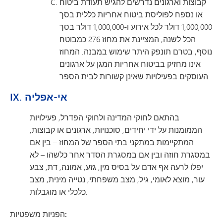
קבוצות וארגונים נדרשים להגיש תעודת ביטוח
או נספח לפוליסת ביטוח אחריות כללית בסך
1,000,000 דולר לכל אירוע ו-1,000,000 דולר בסך
הכל לשנה, המציינת את מחוז 276 כמבוטח
נוסף, בטרם תונפק היתר שימוש במבנה. המחוז
אינו מחזיק בביטוח אחריות המגן על ארגונים
העוסקים בפעילויות שאינן קשורות לבית הספר.
IX. אי-אפליה
בהתאם לחוקי המדינה ולחוקי הפדרל, פעילויות
הממומנות על ידי יחידים, סוכנויות, ארגונים או קבוצות,
המתקיימות במתקני בתי הספר של המחוז – בין אם
במסגרת חוזה ובין אם במסגרת הסדר אחר כלשהו – לא
יפלו לרעה אף אדם על בסיס מין, גזע, אמונה, דת, צבע
עור, מוצא לאומי, גיל, מצב משפחתי, נטייה מינית, מצב
כלכלי או מוגבלות.
הפניות משפטיות: