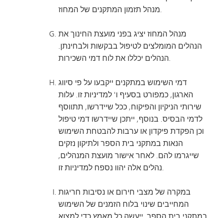
מנהל תזמון המתקנים של המחוז.
מנהל המחוז יציג בפני מועצת החינוך את
הנהלים המומלצים לטיפול בבקשות ולבחינתן.
הנהלים יכללו את לוח דמי השכירות.
דמי השימוש במתקנים ייקבעו על פי סיווג
הארגון, כמפורט בסעיף ו' למדיניות זו. עלות
שירותי הניקיון והפיקוח, ככל שיידרשו, תתווסף
לדמי הבסיס. בנוסף, ייתכן שיידרשו דמי טיפול
וכן הפקדת פיקדון או ערבות להבטחת השימוש
הנאות במתקני בית הספר ולתיקון נזקים
שייגרמו להם. לאחר אישור מועצת המנהלים,
נהלים אלה יהוו נספח למדיניות זו.
במקרה של מצבי חירום או נסיבות חריגות
המחייבים שינוי בלוח הזמנים של השימוש
במתקני בית הספר, ייעשה כל מאמץ כדי למצוא